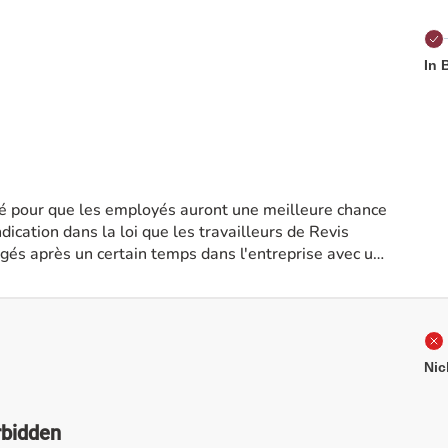
In 
ié pour que les employés auront une meilleure chance
gés après un certain temps dans l'entreprise avec un
utilisés comme travailleurs intérimaires payés par
odification dans
agé plus que 5 année doit être engagé par les
Nic
ouer à des Revis , ils prennent beaucoup de logement
nnes en plus situations précaires.
rbidden