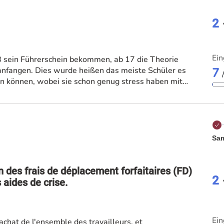
2
Ein
sein Führerschein bekommen, ab 17 die Theorie
nfangen. Dies wurde heißen das meiste Schüler es
7
en können, wobei sie schon genug stress haben mit
hen können, dann könnten sie sich danach besser
ule fahren und mehr zeit zum Lernen benutzen. (Busse
s auto fahren). Dies wäre ein großen Vorteil für sie
n bessere Noten zu bekommen.
Sam
on des frais de déplacement forfaitaires (FD)
2
s aides de crise.
Ein
'achat de l'ensemble des travailleurs, et