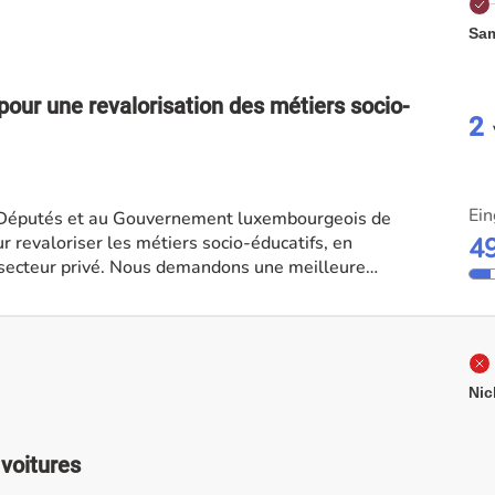
Sam
 pour une revalorisation des métiers socio-
2
Ein
 Députés et au Gouvernement luxembourgeois de
 revaloriser les métiers socio-éducatifs, en
4
emandons une meilleure
xpérience professionnelle, une amélioration des
journées d'essai, une valorisation des compétences
orisation salariale adaptée aux responsabilités
Nic
voitures