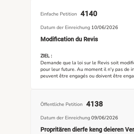
4140
Einfache Petition
Datum der Einreichung
10/06/2026
Modification du Revis
ZIEL :
Demande que la loi sur le Revis soit modif
pour leur future. Au moment il n'y pas de indication dans la loi que les travailleurs de Revis
peuvent être engagés ou doivent être enga
CDI. Les travailleurs de Revis sont vus et 
l'Etat. Plein de personnel travaille pendant plus de 5 à 20 années sous le système Revis et n'est
jamais engagés par les communes ou associations. Je vous prie de faire une m
cette loi que tous le personnel qui est eng
4138
Öffentliche Petition
communes, ou associations, etc en CDI. Les gens ont des problèmes de trouver un appartement
lorsque les propriétaires ne veulent pas l
Datum der Einreichung
09/06/2026
sociaux qui peuvent utilisés pour des perso
Propritären dierfe keng deieren Ve