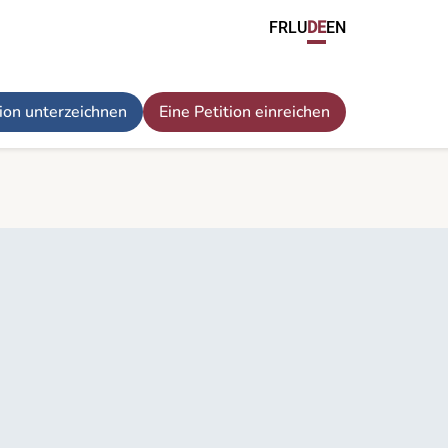
FR
LU
DE
EN
tion unterzeichnen
Eine Petition einreichen