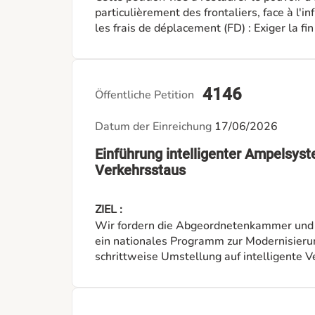
particulièrement des frontaliers, face à l'inflat
les frais de déplacement (FD) : Exiger la fi
de 214,50 EUR par mois depuis 2018, afin d
et de la mobilité. Garantir l'équité face aux crises : Interpeller le gouvernement sur l'exclusion
des non-résidents des boucliers énergétiques
et paient leurs impôts au même titre que l
4146
Öffentliche Petition
mécanisme de compensation financière jus
Datum der Einreichung
17/06/2026
Einführung intelligenter Ampelsys
Verkehrsstaus
ZIEL :
Wir fordern die Abgeordnetenkammer und 
ein nationales Programm zur Modernisierun
schrittweise Umstellung auf intelligente V
analysieren und die Ampelsteuerung ents