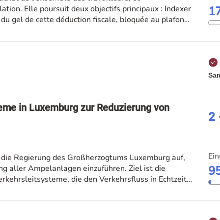
ion. Elle poursuit deux objectifs principaux : Indexer
1
n du gel de cette déduction fiscale, bloquée au plafond
e l'adapter à la hausse réelle du coût des carburants
 (aides électricité, gaz, mazout) alors qu'ils cotisent
es résidents, et demander la mise en place d'un
te.
Sam
teme in Luxemburg zur Reduzierung von
2
Ein
die Regierung des Großherzogtums Luxemburg auf,
g aller Ampelanlagen einzuführen. Ziel ist die
9
erkehrsleitsysteme, die den Verkehrsfluss in Echtzeit
prechend anpassen.