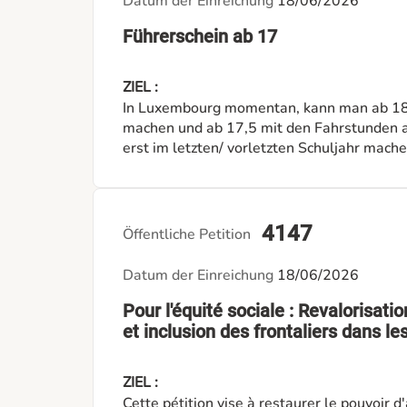
Datum der Einreichung
18/06/2026
Führerschein ab 17
ZIEL :
In Luxembourg momentan, kann man ab 18 
machen und ab 17,5 mit den Fahrstunden a
erst im letzten/ vorletzten Schuljahr mach
Examen. Würde man es ein Jahr früher mac
konzentrieren. So können sie auch zur Sch
können bis zu 2 Stunden länger brauchen al
und könnte die Schüler eine Chance gebe
4147
Öffentliche Petition
Datum der Einreichung
18/06/2026
Pour l'équité sociale : Revalorisati
et inclusion des frontaliers dans le
ZIEL :
Cette pétition vise à restaurer le pouvoir d