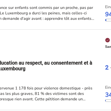
Ein
ance sur enfants sont commis par un proche, pas par
 Le Luxembourg a durci les peines, mais celles-ci
9
on demande d'agir avant : apprendre tôt aux enfants
s adultes à repérer, et accompagner les personnes à
Sam
ducation au respect, au consentement et à
2
u Luxembourg
Ein
tervenue 1 178 fois pour violence domestique - près
cas les plus graves, 81 % des victimes sont des
3
presque rien avant. Cette pétition demande un
amental, sur le respect, l'égalité et le consentement