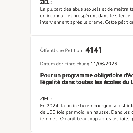
ZIEL :
La plupart des abus sexuels et de maltrait
un inconnu - et prospèrent dans le silence.
interviennent après le drame. Cette pétiti
leurs droits et à qui se confier, former le
risque avant tout passage à l'acte.
4141
Öffentliche Petition
Datum der Einreichung
11/06/2026
Pour un programme obligatoire d'é
l'égalité dans toutes les écoles d
ZIEL :
En 2024, la police luxembourgeoise est in
de 100 fois par mois, en hausse. Dans les 
femmes. On agit beaucoup après les faits, 
programme scolaire obligatoire, dès le fond
- pour s'attaquer à la racine.