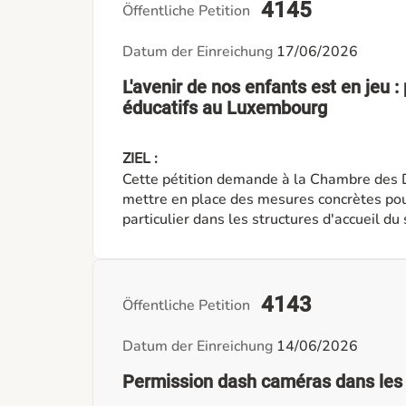
4145
Öffentliche Petition
Datum der Einreichung
17/06/2026
L'avenir de nos enfants est en jeu :
éducatifs au Luxembourg
ZIEL :
Cette pétition demande à la Chambre des
mettre en place des mesures concrètes pour
particulier dans les structures d'accueil du secteur privé. Nous d
reconnaissance des qualifications et de l'e
conditions de travail, un encadrement des 
des éducateurs diplômés ainsi qu'une reval
exercées auprès des enfants. Investir dans les professionnels de l'enfance, c'est investir dans
4143
Öffentliche Petition
l'avenir du Luxembourg.
Datum der Einreichung
14/06/2026
Permission dash caméras dans les 