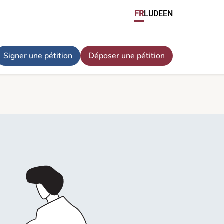
FR
LU
DE
EN
Signer une pétition
Déposer une pétition