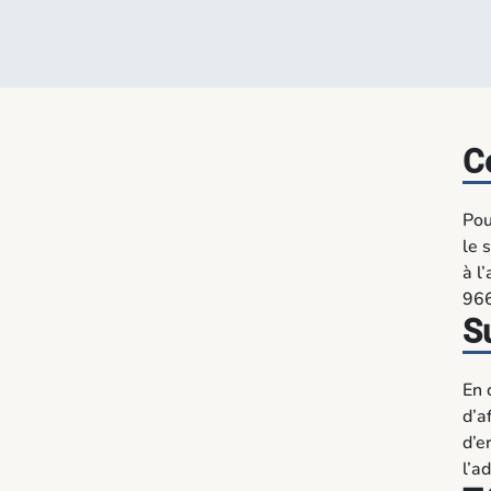
C
Pou
le 
à l
966
S
En 
d’a
d’e
l’a