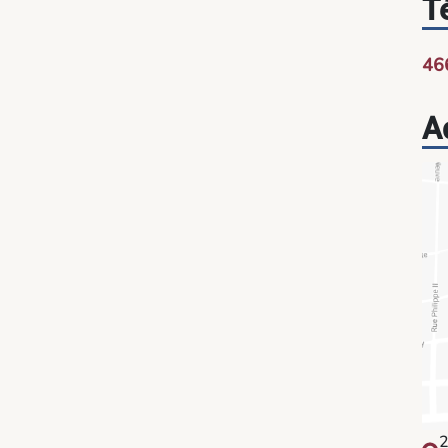
T
46
A
2