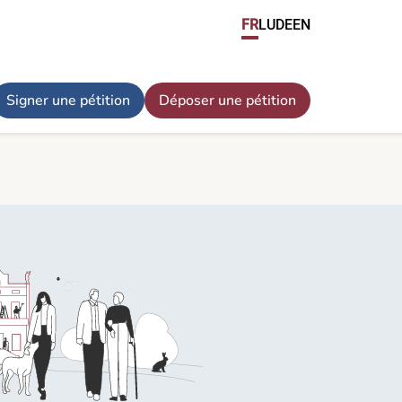
FR
LU
DE
EN
Signer une pétition
Déposer une pétition