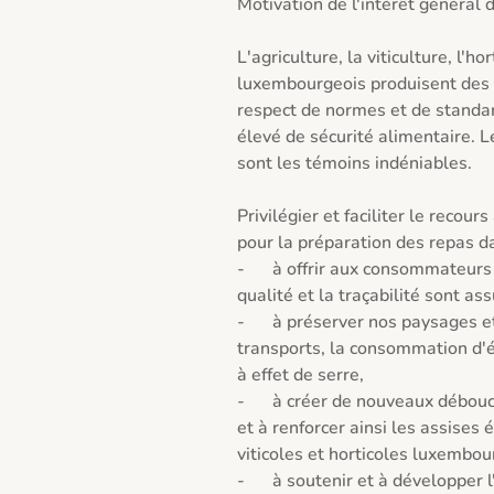
Motivation de l'intérêt général de
L'agriculture, la viticulture, l'h
luxembourgeois produisent des a
respect de normes et de standar
élevé de sécurité alimentaire. Le
sont les témoins indéniables.

Privilégier et faciliter le recou
pour la préparation des repas dan
-	à offrir aux consommateurs des produits locaux et régionaux dont la 
qualité et la traçabilité sont ass
-	à préserver nos paysages et les ressources naturelles, à réduire les 
transports, la consommation d'én
à effet de serre,

-	à créer de nouveaux débouchés pour les produits agricoles indigènes 
et à renforcer ainsi les assises
viticoles et horticoles luxembou
-	à soutenir et à développer l'artisanat et les entreprises locales de 