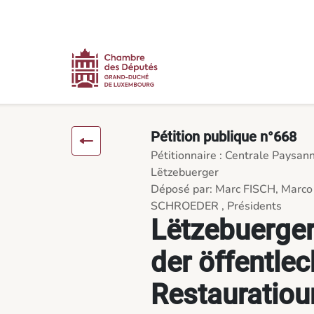
Contenu
Menu
Pied de page
Lëtzebuerger Produkter an der öffentlecher Restauratioun ! (Cr
Pétition publique n°668
Pétitionnaire : Centrale Paysan
Lëtzebuerger
Déposé par: Marc FISCH, Marc
SCHROEDER , Présidents
Lëtzebuerger
der öffentlec
Restauratiou