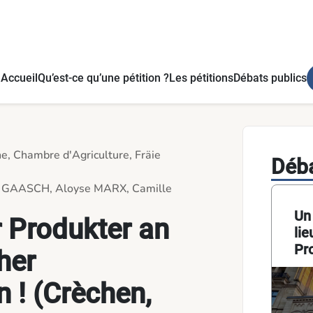
èchen, Schoulen, Maisons Relais, Kliniken, Altersheemer, asw.
Accueil
Qu’est-ce qu’une pétition ?
Les pétitions
Débats publics
ne, Chambre d'Agriculture, Fräie
Déba
o GAASCH, Aloyse MARX, Camille
Un
 Produkter an
li
Pr
her
Re
Mai
n ! (Crèchen,
Alt