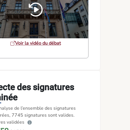
oduits luxembourgeois dans la
tauration collective !
Voir la vidéo du débat
ecte des signatures
inée
nalyse de l’ensemble des signatures
rées, 7745 signatures sont valides.
res validées