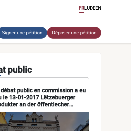
) Priorité pour les produits luxembourgeois dans la restaurati
FR
LU
DE
EN
Signer une pétition
Déposer une pétition
t public
 débat public en commission a eu
eu le 13-01-2017 Lëtzebuerger
odukter an der öffentlecher
stauratioun ! (Crèchen, Schoulen,
sons Relais, Kliniken,
ersheemer, asw.) Priorité pour les