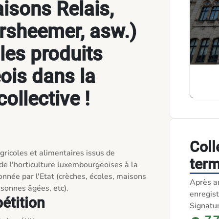
pr
isons Relais,
res
ersheemer, asw.)
 les produits
ois dans la
collective !
Coll
agricoles et alimentaires issus de 
term
t de l'horticulture luxembourgeoises à la 
onnée par l'Etat (crèches, écoles, maisons 
Après a
enregist
pétition
Signatu