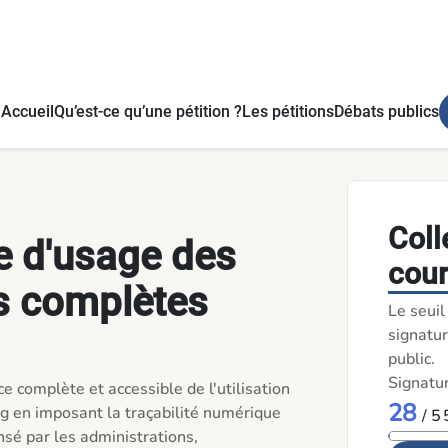
Accueil
Qu’est-ce qu’une pétition ?
Les pétitions
Débats publics
Coll
e d'usage des
cou
s complètes
Le seui
signatur
public.
Signatu
 complète et accessible de l'utilisation 
28
 en imposant la traçabilité numérique 
/ 5
sé par les administrations, 