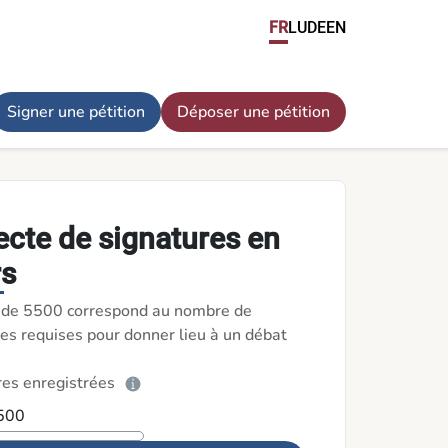
FR
LU
DE
EN
Signer une pétition
Déposer une pétition
ecte de signatures en
rs
l de 5500 correspond au nombre de
es requises pour donner lieu à un débat
res enregistrées
 500