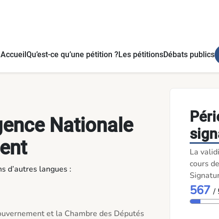
Accueil
Qu’est-ce qu’une pétition ?
Les pétitions
Débats publics
Péri
rgence Nationale
sign
ent
La valid
cours de
ns d’autres langues :
Signatu
567
/
e gouvernement et la Chambre des Députés 