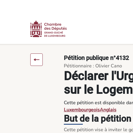
Contenu
Menu
Pied de page
Déclarer l'Urgence Nationale sur le Logement - Pétitions
Pétition publique n°4132
Pétitionnaire : Olivier Cano
Déclarer l'U
sur le Logem
Cette pétition est disponible da
Luxembourgeois
Anglais
But de la pétition
Cette pétition vise à inviter l