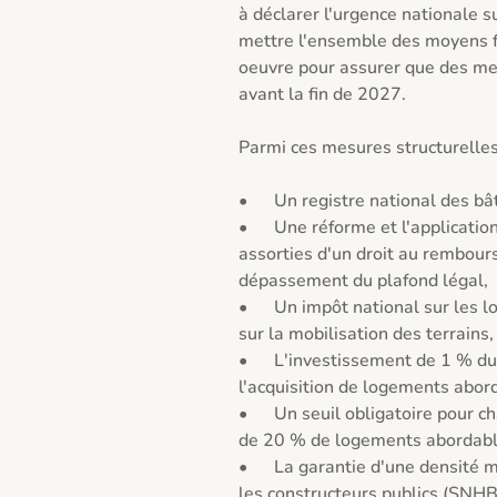
à déclarer l'urgence nationale s
mettre l'ensemble des moyens fi
oeuvre pour assurer que des mes
avant la fin de 2027. 

Parmi ces mesures structurelles 
•	Un registre national des bâtiments et des logements, 

•	Une réforme et l'application effective du plafonnement des loyers, 
assorties d'un droit au rembours
dépassement du plafond légal,

•	Un impôt national sur les logements vacants et un impôt national 
sur la mobilisation des terrains,

•	L'investissement de 1 % du PIB par an dans la création ou 
l'acquisition de logements abord
•	Un seuil obligatoire pour chaque commune de proposer un minimum 
de 20 % de logements abordables
•	La garantie d'une densité minimale pour les projets construits par 
les constructeurs publics (SNHB