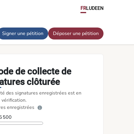
FR
LU
DE
EN
Signer une pétition
Déposer une pétition
ode de collecte de
atures clôturée
ité des signatures enregistrées est en
 vérification.
res enregistrées
 5 500