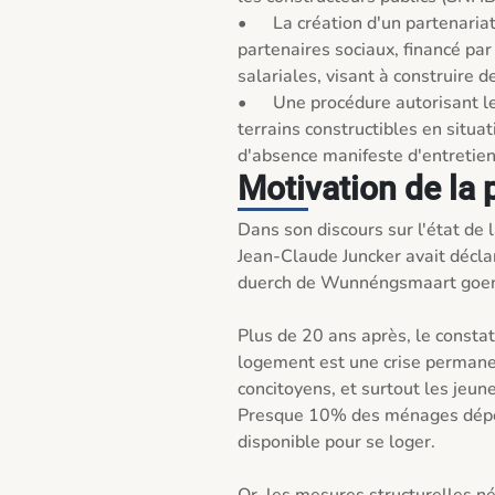
•	La création d'un partenariat public-privé entre l'État et les 
partenaires sociaux, financé par
salariales, visant à construire 
•	Une procédure autorisant les communes à récupérer des biens et 
terrains constructibles en situa
d'absence manifeste d'entretien
Motivation de la 
Dans son discours sur l'état de 
Jean-Claude Juncker avait déclar
duerch de Wunnéngsmaart goen 
Plus de 20 ans après, le constat 
logement est une crise perman
concitoyens, et surtout les jeune
Presque 10% des ménages dépen
disponible pour se loger.
