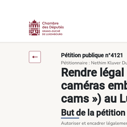
Contenu
Menu
Pied de page
Rendre légal l'usage des caméras embarquées (« dash cams »
Pétition publique n°4121
Pétitionnaire : Nethim Kluver D
Rendre légal
caméras emb
cams ») au 
But de la pétition
Autoriser et encadrer légalemen