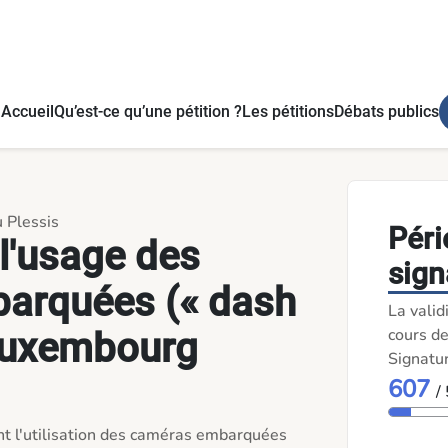
) au Luxembourg - Pétitions
Accueil
Qu’est-ce qu’une pétition ?
Les pétitions
Débats publics
u Plessis
Péri
 l'usage des
sign
arquées (« dash
La valid
cours de
Luxembourg
Signatu
607
/
t l'utilisation des caméras embarquées 