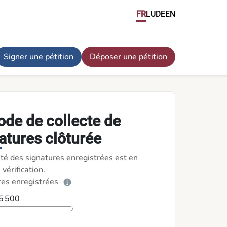
FR
LU
DE
EN
Signer une pétition
Déposer une pétition
ode de collecte de
atures clôturée
ité des signatures enregistrées est en
 vérification.
res enregistrées
 5 500