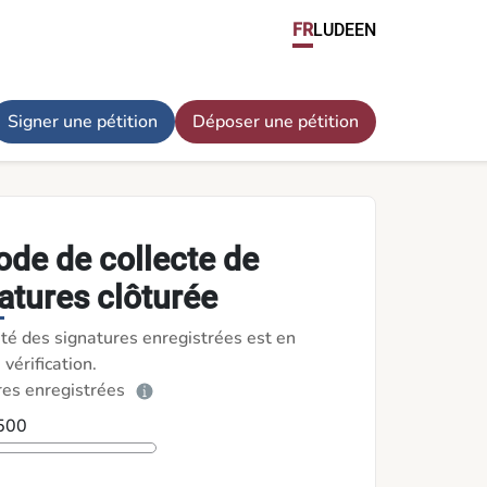
FR
LU
DE
EN
Signer une pétition
Déposer une pétition
ode de collecte de
atures clôturée
ité des signatures enregistrées est en
 vérification.
res enregistrées
 500