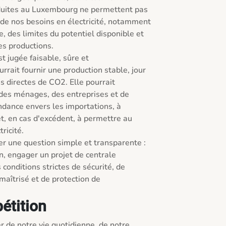
duites au Luxembourg ne permettent pas 
 de nos besoins en électricité, notamment 
re, des limites du potentiel disponible et 
s productions.

t jugée faisable, sûre et 
ait fournir une production stable, jour 
s directes de CO2. Elle pourrait 
 des ménages, des entreprises et de 
ndance envers les importations, à 
et, en cas d'excédent, à permettre au 
icité.

r une question simple et transparente : 
n, engager un projet de centrale 
 conditions strictes de sécurité, de 
maîtrisé et de protection de 
pétition
er de notre vie quotidienne, de notre 