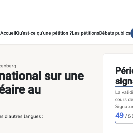
g - Pétitions
Accueil
Qu’est-ce qu’une pétition ?
Les pétitions
Débats publics
ckenberg
Péri
ational sur une
sign
éaire au
La valid
cours de
Signatu
49
ns d’autres langues :
/ 5