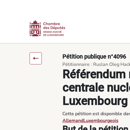
Contenu
Menu
Pied de page
Référendum national sur une centrale nucléaire au Luxembour
Pétition publique n°4096
Pétitionnaire : Ruslan Oleg Ha
Référendum n
centrale nucl
Luxembourg
Cette pétition est disponible da
Allemand
Luxembourgeois
But de la pétition