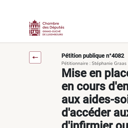
Contenu
Menu
Pied de page
Mise en place de formations en cours d'emploi permettant aux
Pétition publique n°4082
Pétitionnaire : Stéphanie Graas
Mise en plac
en cours d'e
aux aides-so
d'accéder au
d'infirmier o