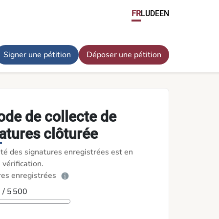
technicien de santé au Luxembourg - Pétitions
FR
LU
DE
EN
Signer une pétition
Déposer une pétition
ode de collecte de
atures clôturée
ité des signatures enregistrées est en
 vérification.
res enregistrées
0
/ 5 500