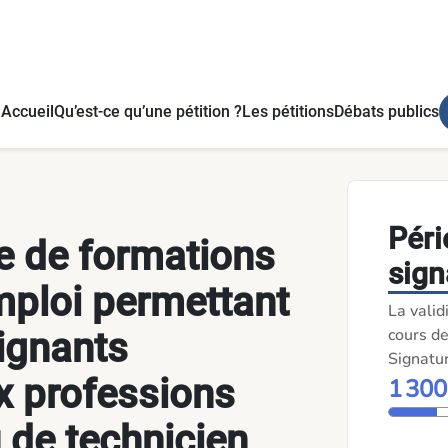
 aides-soignants d'accéder aux professions d'infirmier ou de 
Accueil
Qu’est-ce qu’une pétition ?
Les pétitions
Débats publics
Péri
e de formations
sign
mploi permettant
La valid
cours de
ignants
Signatu
x professions
1 30
u de technicien