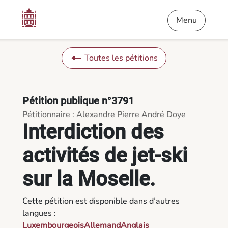
Contenu
Menu
Pied de page
Interdiction des activités de jet-ski sur la Moselle. - Pétitions
Menu
Toutes les pétitions
Pétition publique n°3791
Pétitionnaire : Alexandre Pierre André Doye
Interdiction des
activités de jet-ski
sur la Moselle.
Cette pétition est disponible dans d’autres
langues :
Luxembourgeois
Allemand
Anglais