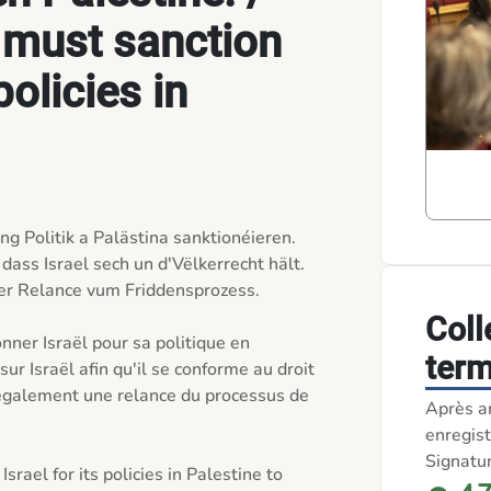
must sanction
policies in
eng Politik a Palästina sanktionéieren. 
dass Israel sech un d'Vëlkerrecht hält. 
r Relance vum Friddensprozess. 

Coll
ner Israël pour sa politique en 
term
sur Israël afin qu'il se conforme au droit 
 également une relance du processus de 
Après a
enregist
Signatu
ael for its policies in Palestine to 