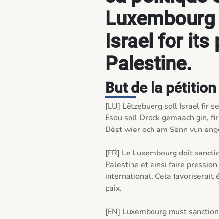
Luxembourg 
Israel for its 
Palestine.
But de la pétition
[LU] Lëtzebuerg soll Israel fir s
Esou soll Drock gemaach gin, fir 
Dëst wier och am Sënn vun enge
[FR] Le Luxembourg doit sanction
Palestine et ainsi faire pression 
international. Cela favoriserait
paix.

[EN] Luxembourg must sanction Isr