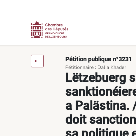
Contenu
Menu
Pied de page
Lëtzebuerg soll Israel sanktionéiere fir seng Politik a Palästi
Pétition publique n°3231
Pétitionnaire : Dalia Khader
Lëtzebuerg so
sanktionéiere
a Palästina.
doit sanction
sa politique 