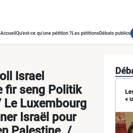
na. / Le Luxembourg doit sanctionner Israël pour sa politique en
Accueil
Qu’est-ce qu’une pétition ?
Les pétitions
Débats publics
Déba
ll Israel
 fir seng Politik
Les
« u
 / Le Luxembourg
ner Israël pour
en Palestine. /