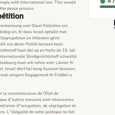
4 
omply with international law. This would 
pétition
Unerkennung vum Staat Palästina ass 
eg sin, fir dass Israel ophällt mat 
 Segregatioun an Attacken géint 
téit vun dëser Politik besteet keen 
chtshaff huet dat op en Neits de 19. Juli 
ternationale Strofgeriichtshaff schwätzt 
tzebuerg huet och schon aner Länner fir 
t. Israel dierf hei keng Ausnam bleiwen, 
 mat sengem Engagement fir Fridden a 
ur la reconnaissance de l'État de 
r que d''autres mesures sont nécessaires 
raélienne d''occupation, de ségrégation et 
s. L''illégalité de cette politique ne fait 