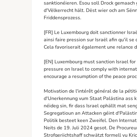
sanktionéieren. Esou soll Drock gemaach gin
d'Vëlkerrecht hält. Dëst wier och am Sën
Friddensprozess. 

[FR] Le Luxembourg doit sanctionner Israël
ainsi faire pression sur Israël afin qu'il se
Cela favoriserait également une relance d
[EN] Luxembourg must sanction Israel for it
pressure on Israel to comply with internat
encourage a resumption of the peace proce
Motivation de l'intérêt général de la pétit
d'Unerkennung vum Staat Palästina ass k
néideg sin, fir dass Israel ophällt mat sen
Segregatioun an Attacken géint d'Palästine
Politik besteet keen Zweifel. Den Internat
Neits de 19. Juli 2024 gesot. De Procureu
Strofgeriichtshaff schwätzt formell vu Kri