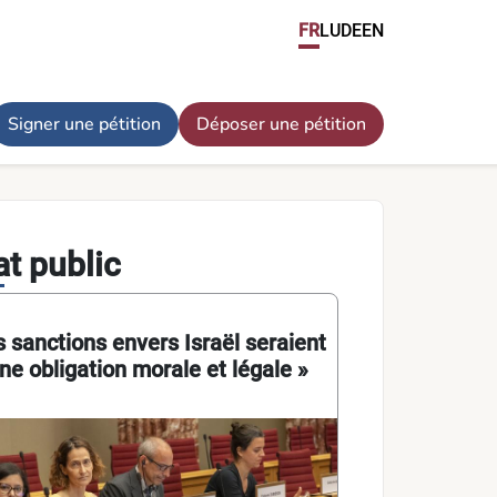
 Palestine. / Luxembourg must sanction Israel for its policies i
FR
LU
DE
EN
Signer une pétition
Déposer une pétition
t public
 sanctions envers Israël seraient
ne obligation morale et légale »