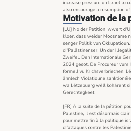
increase pressure on Israel to c
Motivation de la 
[LU] No der Petition iwwert d'
kloer, dass weider Moosname néid
senger Politik vun Okkupatioun,
d''Palästinenser. Un der Illegali
Zweifel. Den Internationale Gerii
2024 gesot. De Procureur vum In
formell vu Krichsverbriechen. Lë
ähnlech Violatioune sanktionéier
wa Lëtzebuerg wëll kohärent si
Gerechtegkeet.

[FR] À la suite de la pétition po
Palestine, il est désormais clai
pour mettre fin à la politique is
d''attaques contre les Palestinien