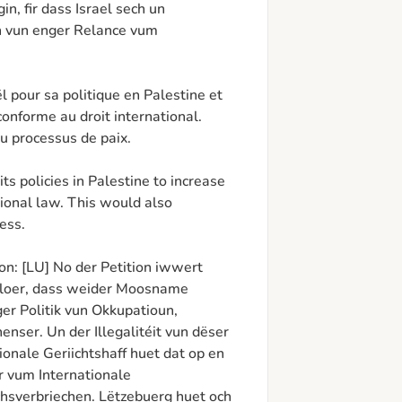
, fir dass Israel sech un 
n vun enger Relance vum 
 pour sa politique en Palestine et 
 conforme au droit international. 
u processus de paix.

s policies in Palestine to increase 
ional law. This would also 
ss. 

ion: [LU] No der Petition iwwert 
loer, dass weider Moosname 
ger Politik vun Okkupatioun, 
nser. Un der Illegalitéit vun dëser 
ionale Geriichtshaff huet dat op en 
r vum Internationale 
chsverbriechen. Lëtzebuerg huet och 