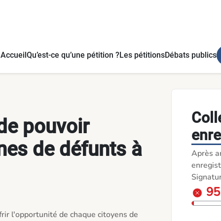
n. - Pétitions
Accueil
Qu’est-ce qu’une pétition ?
Les pétitions
Débats publics
Coll
 de pouvoir
enre
rnes de défunts à
Après a
enregist
Signatu
9
frir l'opportunité de chaque citoyens de 