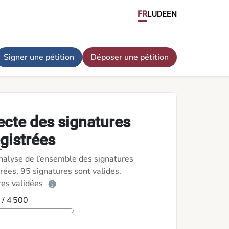
FR
LU
DE
EN
Signer une pétition
Déposer une pétition
ecte des signatures
gistrées
nalyse de l’ensemble des signatures
rées, 95 signatures sont valides.
res validées
5
/ 4 500