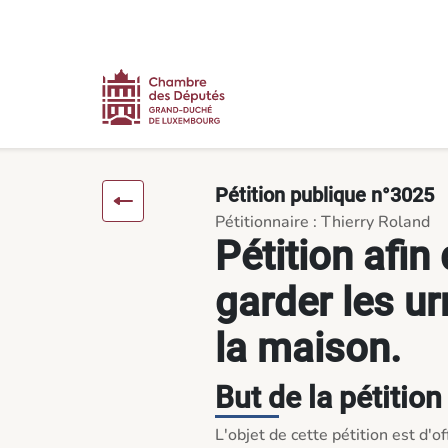
Contenu
Menu
Pied de page
Pétition afin de pouvoir garder les urnes de défunts à la maiso
Pétition publique n°3025
Pétitionnaire : Thierry Roland
Pétition afin
garder les u
la maison.
But de la pétition
L'objet de cette pétition est d'of