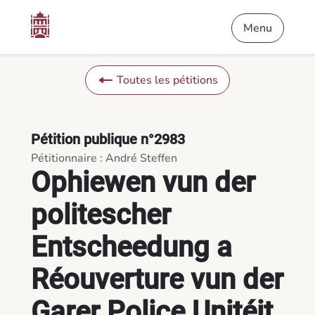
Contenu
Menu
Pied de page
Ophiewen vun der politescher Entscheedung a Réouverture vun 
Menu
Toutes les pétitions
Pétition publique n°2983
Pétitionnaire : André Steffen
Ophiewen vun der
politescher
Entscheedung a
Réouverture vun der
Garer Police Unitéit