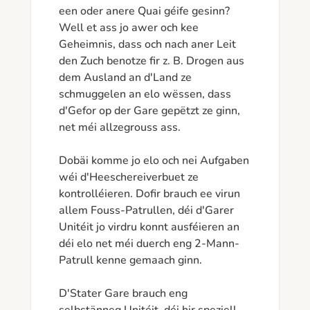
een oder anere Quai géife gesinn? 
Well et ass jo awer och kee 
Geheimnis, dass och nach aner Leit 
den Zuch benotze fir z. B. Drogen aus 
dem Ausland an d'Land ze 
schmuggelen an elo wëssen, dass 
d'Gefor op der Gare gepëtzt ze ginn, 
net méi allzegrouss ass.

Dobäi komme jo elo och nei Aufgaben 
wéi d'Heeschereiverbuet ze 
kontrolléieren. Dofir brauch ee virun 
allem Fouss-Patrullen, déi d'Garer 
Unitéit jo virdru konnt ausféieren an 
déi elo net méi duerch eng 2-Mann-
Patrull kenne gemaach ginn.

D'Stater Gare brauch eng 