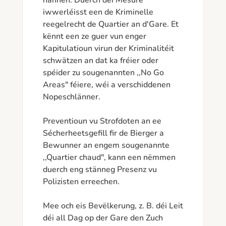
hannen. Duerch déi Mesure 
iwwerléisst een de Kriminelle 
reegelrecht de Quartier an d'Gare. Et 
kënnt een ze guer vun enger 
Kapitulatioun virun der Kriminalitéit 
schwätzen an dat ka fréier oder 
spéider zu sougenannten ,,No Go 
Areas" féiere, wéi a verschiddenen 
Nopeschlänner.

Preventioun vu Strofdoten an ee  
Sécherheetsgefill fir de Bierger a 
Bewunner an engem sougenannte 
,,Quartier chaud", kann een nëmmen 
duerch eng stänneg Presenz vu 
Polizisten erreechen. 

Mee och eis Bevëlkerung, z. B. déi Leit 
déi all Dag op der Gare den Zuch 