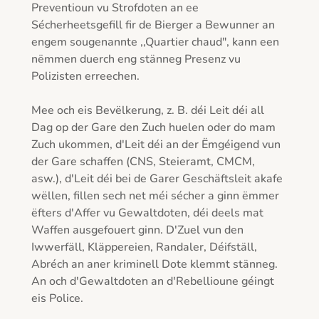
Preventioun vu Strofdoten an ee  
Sécherheetsgefill fir de Bierger a Bewunner an 
engem sougenannte ,,Quartier chaud", kann een 
nëmmen duerch eng stänneg Presenz vu 
Polizisten erreechen. 

Mee och eis Bevëlkerung, z. B. déi Leit déi all 
Dag op der Gare den Zuch huelen oder do mam 
Zuch ukommen, d'Leit déi an der Ëmgéigend vun 
der Gare schaffen (CNS, Steieramt, CMCM, 
asw.), d'Leit déi bei de Garer Geschäftsleit akafe 
wëllen, fillen sech net méi sécher a ginn ëmmer 
ëfters d'Affer vu Gewaltdoten, déi deels mat 
Waffen ausgefouert ginn. D'Zuel vun den 
Iwwerfäll, Kläppereien, Randaler, Déifställ, 
Abréch an aner kriminell Dote klemmt stänneg. 
An och d'Gewaltdoten an d'Rebellioune géingt 
eis Police.
