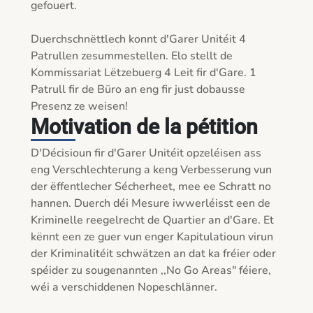
gefouert.

Duerchschnëttlech konnt d'Garer Unitéit 4 
Patrullen zesummestellen. Elo stellt de 
Kommissariat Lëtzebuerg 4 Leit fir d'Gare. 1 
Patrull fir de Büro an eng fir just dobausse 
Presenz ze weisen!
Motivation de la pétition
D'Décisioun fir d'Garer Unitéit opzeléisen ass 
eng Verschlechterung a keng Verbesserung vun 
der ëffentlecher Sécherheet, mee ee Schratt no 
hannen. Duerch déi Mesure iwwerléisst een de 
Kriminelle reegelrecht de Quartier an d'Gare. Et 
kënnt een ze guer vun enger Kapitulatioun virun 
der Kriminalitéit schwätzen an dat ka fréier oder 
spéider zu sougenannten ,,No Go Areas" féiere, 
wéi a verschiddenen Nopeschlänner.
