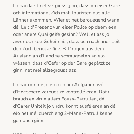
Dobäi däerf net vergiess ginn, dass op eiser Gare 
och international Zich mat Touristen aus alle 
Länner ukommen. Wier et net berouegend wann 
déi Leit d'Presenz vun eiser Police op deem een 
oder anere Quai géife gesinn? Well et ass jo 
awer och kee Geheimnis, dass och nach aner Leit 
den Zuch benotze fir z. B. Drogen aus dem 
Ausland an d'Land ze schmuggelen an elo 
wëssen, dass d'Gefor op der Gare gepëtzt ze 
ginn, net méi allzegrouss ass.

Dobäi komme jo elo och nei Aufgaben wéi 
d'Heeschereiverbuet ze kontrolléieren. Dofir 
brauch ee virun allem Fouss-Patrullen, déi 
d'Garer Unitéit jo virdru konnt ausféieren an déi 
elo net méi duerch eng 2-Mann-Patrull kenne 
gemaach ginn.
