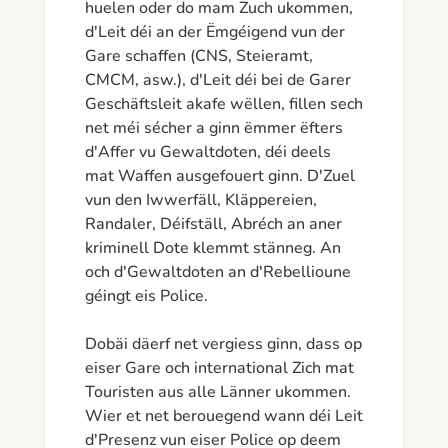
huelen oder do mam Zuch ukommen, 
d'Leit déi an der Ëmgéigend vun der 
Gare schaffen (CNS, Steieramt, 
CMCM, asw.), d'Leit déi bei de Garer 
Geschäftsleit akafe wëllen, fillen sech 
net méi sécher a ginn ëmmer ëfters 
d'Affer vu Gewaltdoten, déi deels 
mat Waffen ausgefouert ginn. D'Zuel 
vun den Iwwerfäll, Kläppereien, 
Randaler, Déifställ, Abréch an aner 
kriminell Dote klemmt stänneg. An 
och d'Gewaltdoten an d'Rebellioune 
géingt eis Police.

Dobäi däerf net vergiess ginn, dass op 
eiser Gare och international Zich mat 
Touristen aus alle Länner ukommen. 
Wier et net berouegend wann déi Leit 
d'Presenz vun eiser Police op deem 