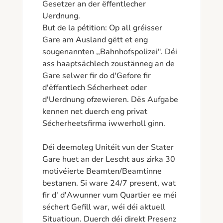
Gesetzer an der ëffentlecher 
Uerdnung.

But de la pétition: Op all gréisser 
Gare am Ausland gëtt et eng 
sougenannten ,,Bahnhofspolizei". Déi 
ass haaptsächlech zoustänneg an de 
Gare selwer fir do d'Gefore fir 
d'ëffentlech Sécherheet oder 
d'Uerdnung ofzewieren. Dës Aufgabe 
kennen net duerch eng privat 
Sécherheetsfirma iwwerholl ginn.

Déi deemoleg Unitéit vun der Stater 
Gare huet an der Lescht aus zirka 30 
motivéierte Beamten/Beamtinne 
bestanen. Si ware 24/7 present, wat 
fir d' d'Awunner vum Quartier ee méi 
séchert Gefill war, wéi déi aktuell 
Situatioun. Duerch déi direkt Presenz 