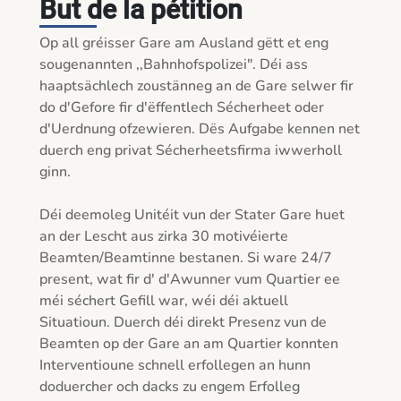
But de la pétition
Op all gréisser Gare am Ausland gëtt et eng 
sougenannten ,,Bahnhofspolizei". Déi ass 
haaptsächlech zoustänneg an de Gare selwer fir 
do d'Gefore fir d'ëffentlech Sécherheet oder 
d'Uerdnung ofzewieren. Dës Aufgabe kennen net 
duerch eng privat Sécherheetsfirma iwwerholl 
ginn.

Déi deemoleg Unitéit vun der Stater Gare huet 
an der Lescht aus zirka 30 motivéierte 
Beamten/Beamtinne bestanen. Si ware 24/7 
present, wat fir d' d'Awunner vum Quartier ee 
méi séchert Gefill war, wéi déi aktuell 
Situatioun. Duerch déi direkt Presenz vun de 
Beamten op der Gare an am Quartier konnten 
Interventioune schnell erfollegen an hunn 
doduercher och dacks zu engem Erfolleg 