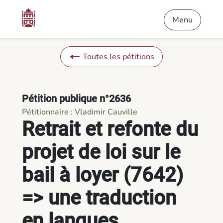
Contenu
Menu
Pied de page
Retrait et refonte du projet de loi sur le bail à loyer (7642)
Menu
Toutes les pétitions
Pétition publique n°2636
Pétitionnaire : Vladimir Cauville
Retrait et refonte du
projet de loi sur le
bail à loyer (7642)
=> une traduction
en langues