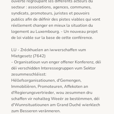
ouverte regroupant les différents acteurs du 
secteur : associations, agences, communes, 
syndicats, promoteurs, juristes et pouvoirs 
publics afin de définir des pistes viables qui vont 
réellement changer en mieux la situation du 
logement au Luxembourg. - Un nouveau projet 
de loi viable sur la base de cette conférence.

LU - Zréckhuelen an iwwerschaffen vum 
Mietgesetz (7642)

- Organisatioun vun enger offener Konferenz, déi 
déi verschidden Interessegruppen vum Sektor 
zesummeschléisst:

Hëllefsorganisatiounen, d'Gemengen, 
Immobilièren, Promoteuren, Affekoten an 
d'Regierungsvertrieder, wou zesummen dru 
schaffen vir nohalteg Weeër ze bestëmmen, déi 
d'Wunnsituatiounen am Grand Duché wierklech 
zum Besseren veränneren.
