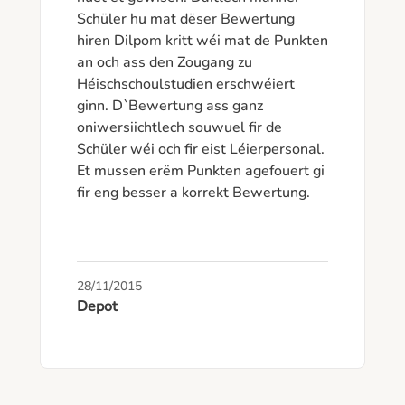
Schüler hu mat dëser Bewertung 
hiren Dilpom kritt wéi mat de Punkten 
an och ass den Zougang zu 
Héischschoulstudien erschwéiert 
ginn. D`Bewertung ass ganz 
oniwersiichtlech souwuel fir de 
Schüler wéi och fir eist Léierpersonal. 
Et mussen erëm Punkten agefouert gi 
fir eng besser a korrekt Bewertung.

28/11/2015
Depot