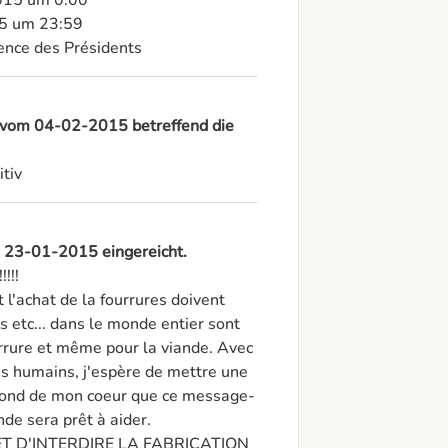
015 um 0:00

5 um 23:59

ence des Présidents
 vom 04-02-2015 betreffend die
tiv
m 23-01-2015 eingereicht.
!!!

t l'achat de la fourrures doivent 
s etc... dans le monde entier sont 
urrure et même pour la viande. Avec 
es humains, j'espère de mettre une 
u fond de mon coeur que ce message-
de sera prêt à aider. 

ET D'INTERDIRE LA FABRICATION 