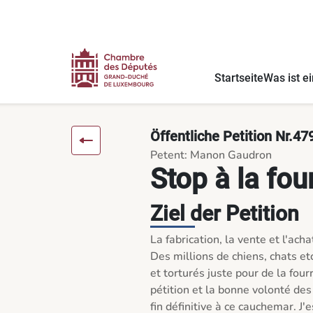
Inhalt
Menü
Fußnote
Stop à la fourrure !!!!!!!!!!!!!!! - Die Petitionen
Startseite
Was ist ei
Öffentliche Petition Nr.47
Petent: Manon Gaudron
Stop à la fourru
Ziel der Petition
La fabrication, la vente et l'acha
Des millions de chiens, chats etc
et torturés juste pour de la fou
pétition et la bonne volonté des
fin définitive à ce cauchemar. J