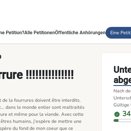
Eine Peti
ne Petition?
Alle Petitionen
Öffentliche Anhörungen
9
Unt
re !!!!!!!!!!!!!!!
abg
Nach de
Untersch
t de la fourrures doivent être interdits. 
Gültige 
... dans le monde entier sont maltraités 
34
rrure et même pour la viande. Avec cette 
 êtres humains, j'espère de mettre une 
'espère du fond de mon coeur que ce 