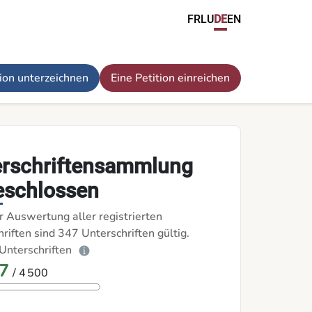
FR
LU
DE
EN
tion unterzeichnen
Eine Petition einreichen
erschriftensammlung
eschlossen
r Auswertung aller registrierten
riften sind 347 Unterschriften gültig.
Unterschriften
7
/ 4 500