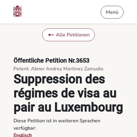
Inhalt
Menü
Fußnote
Suppression des régimes de visa au pair au Luxembourg - Die
Menü
Alle Petitionen
Öffentliche Petition Nr.3653
Petent: Abner Andrey Martinez Zamudio
Suppression des
régimes de visa au
pair au Luxembourg
Diese Petition ist in weiteren Sprachen
verfügbar:
Englisch