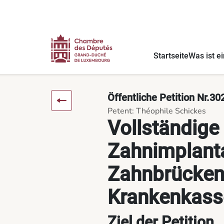
Inhalt
Menü
Fußnote
Vollständige Erstattung von Zahnimplantaten und Zahnbrücke
Startseite
Was ist ei
Öffentliche Petition Nr.30
Petent: Théophile Schickes
Vollständige
Zahnimplant
Zahnbrücken
Krankenkass
Ziel der Petition