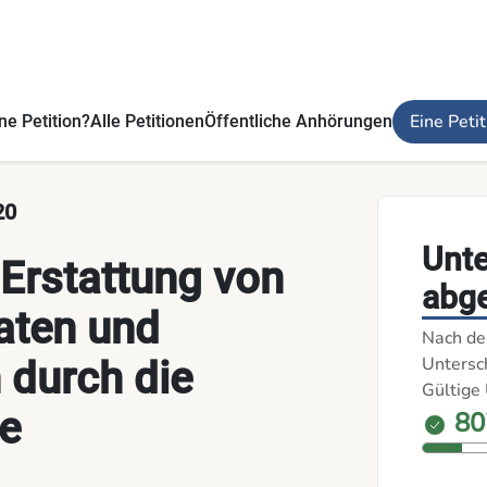
n durch die Krankenkasse - Die Petitionen
Eine Peti
ne Petition?
Alle Petitionen
Öffentliche Anhörungen
20
Unt
 Erstattung von
abg
aten und
Nach de
Untersch
 durch die
Gültige 
e
80