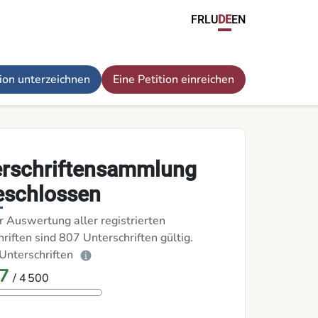
FR
LU
DE
EN
tion unterzeichnen
Eine Petition einreichen
erschriftensammlung
eschlossen
r Auswertung aller registrierten
riften sind 807 Unterschriften gültig.
Unterschriften
7
/ 4 500