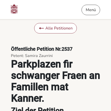
Inhalt
Menü
Fußnote
Parkplazen fir schwanger Fraen an Famillen mat Kanner. - Di
Menü
Alle Petitionen
Öffentliche Petition Nr.2537
Petent: Samira Zaurrini
Parkplazen fir
schwanger Fraen an
Famillen mat
Kanner.
Ziel der Petition