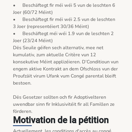
•	Beschäftegt fir méi wéi 5 vun de leschten 6 
Joer (60/72 Méint)

•	Beschäftegt fir méi wéi 2.5 vun de leschten 
3 Joer (representéiert 30/36 Méint)

•	Beschäftegt méi wéi 1.9 vun de leschten 2 
Joer (23/24 Méint)

Dës Seuile géifen sech alternativ, mee net 
kumulativ, zum aktuelle Critère vun 12 
konsekutive Méint applizéieren. D’Conditioun vun 
engem aktive Kontrakt an dem Ofschloss vun der 
Proufzäit virum Ufank vum Congé parental bleift 
bestoen.

Dës Gesetzer sollten och fir Adoptivelteren 
uwendbar sinn fir Inklusivitéit fir all Famillen ze 
förderen.
Motivation de la pétition
Actuellement, les conditions d'accès au congé 