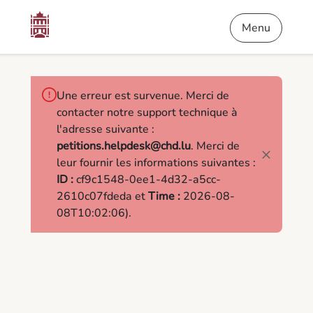
Contenu
Menu
Pied de page
Pétitions
Menu
Une erreur est survenue. Merci de
contacter notre support technique à
l'adresse suivante :
petitions.helpdesk@chd.lu
. Merci de
leur fournir les informations suivantes :
ID :
cf9c1548-0ee1-4d32-a5cc-
2610c07fdeda et
Time :
2026-08-
08T10:02:06).