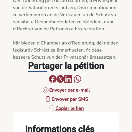
Dës Ännerung géif dozou bäidroen, d'Privatsphär 
vun de Salariéen ze schützen, Diskriminatiounen 
ze verhënneren an de Vertrauen an de Schutz vu 
sensibele Gesondheetsdaten ze stäerken, ouni 
d'Rechter vun de Patronen a Fro ze stellen.

Mir bieden d'Chamber an d'Regierung, déi néideg 
legislativ Schrëtt ze ënnerhuelen, fir dëse 
Partager la pétition
Envoyer par e-mail
Envoyer par SMS
Copier le lien
Informations clés