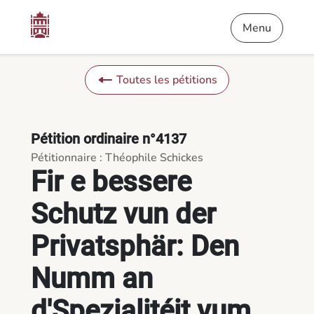
Contenu
Menu
Pied de page
Fir e bessere Schutz vun der Privatsphär: Den Numm an d'Spez
Menu
Toutes les pétitions
Pétition ordinaire n°4137
Pétitionnaire : Théophile Schickes
Fir e bessere
Schutz vun der
Privatsphär: Den
Numm an
d'Spezialitéit vum