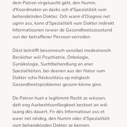
dem Patron virgeluecht gëtt, den Numm, 
d'Koordinaten an dacks och d'Spezialitéit vum 
behandelnden Dokter. Och wann d'Diagnos net 
uginn ass, kann d'Spezialitéit vum Dokter indirekt 
Informatiounen iwwer de Gesondheetszoustand 
vun der betraffener Persoun verroden.

Dëst betrëfft besonnesch sensibel medezinesch 
Beräicher wéi Psychiatrie, Onkologie, 
Gynäkologie, Suchtbehandlung an aner 
Spezialitéiten, bei deenen aus der Natur vum 
Dokter scho Réckschlëss op méiglech 
Gesondheetsproblemer gezunn kënne ginn.

De Patron huet e legitimmt Recht ze wëssen, 
datt eng Aarbechtsonfäegkeet besteet an wéi 
laang dës dauert. Fir dës Informatioun ass et 
awer net néideg, den Numm oder d'Spezialitéit 
vum behandelnden Dokter ze kennen.
