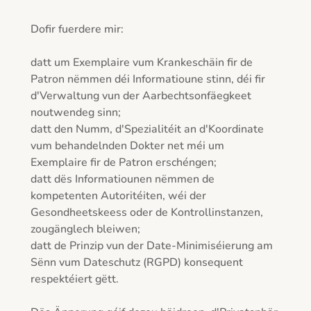
Dofir fuerdere mir:

datt um Exemplaire vum Krankeschäin fir de 
Patron nëmmen déi Informatioune stinn, déi fir 
d'Verwaltung vun der Aarbechtsonfäegkeet 
noutwendeg sinn;

datt den Numm, d'Spezialitéit an d'Koordinate 
vum behandelnden Dokter net méi um 
Exemplaire fir de Patron erschéngen;

datt dës Informatiounen nëmmen de 
kompetenten Autoritéiten, wéi der 
Gesondheetskeess oder de Kontrollinstanzen, 
zougänglech bleiwen;

datt de Prinzip vun der Date-Minimiséierung am 
Sënn vum Dateschutz (RGPD) konsequent 
respektéiert gëtt.
