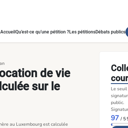
et. - Pétitions
Accueil
Qu’est-ce qu’une pétition ?
Les pétitions
Débats publics
yan
Coll
location de vie
cou
lculée sur le
Le seui
signatur
public.
Signatu
97
/ 5
 chère au Luxembourg est calculée 