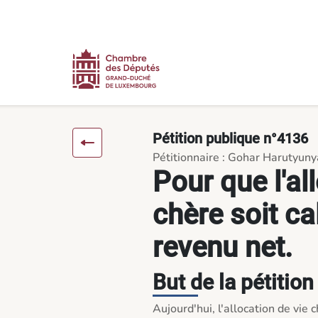
Contenu
Menu
Pied de page
Pour que l'allocation de vie chère soit calculée sur le revenu n
Pétition publique n°4136
Pétitionnaire : Gohar Harutyun
Pour que l'al
chère soit ca
revenu net.
But de la pétition
Aujourd'hui, l'allocation de vie