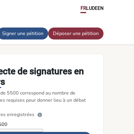
FR
LU
DE
EN
Signer une pétition
Déposer une pétition
ecte de signatures en
rs
l de 5500 correspond au nombre de
es requises pour donner lieu à un débat
res enregistrées
 500