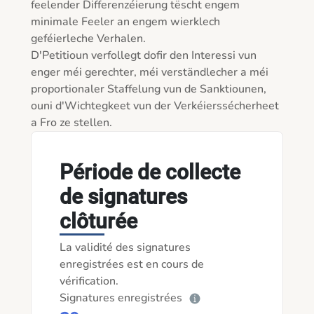
feelender Differenzéierung tëscht engem 
minimale Feeler an engem wierklech 
geféierleche Verhalen.

D'Petitioun verfollegt dofir den Interessi vun 
enger méi gerechter, méi verständlecher a méi 
proportionaler Staffelung vun de Sanktiounen, 
ouni d'Wichtegkeet vun der Verkéierssécherheet 
a Fro ze stellen.
Période de collecte
de signatures
clôturée
La validité des signatures
enregistrées est en cours de
vérification.
Signatures enregistrées