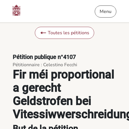
Contenu
Menu
Pied de page
Fir méi proportional a gerecht Geldstrofen bei Vitessiwwersc
Menu
Toutes les pétitions
Pétition publique n°4107
Pétitionnaire : Celestino Fecchi
Fir méi proportional
a gerecht
Geldstrofen bei
Vitessiwwerschreidun
But de la pétition