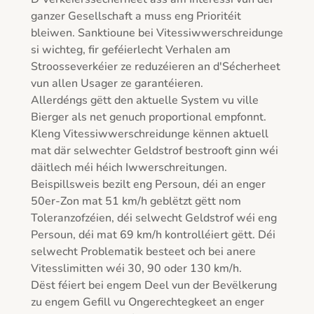
ganzer Gesellschaft a muss eng Prioritéit 
bleiwen. Sanktioune bei Vitessiwwerschreidunge 
si wichteg, fir geféierlecht Verhalen am 
Stroosseverkéier ze reduzéieren an d'Sécherheet 
vun allen Usager ze garantéieren.

Allerdéngs gëtt den aktuelle System vu ville 
Bierger als net genuch proportional empfonnt. 
Kleng Vitessiwwerschreidunge kënnen aktuell 
mat där selwechter Geldstrof bestrooft ginn wéi 
däitlech méi héich Iwwerschreitungen. 
Beispillsweis bezilt eng Persoun, déi an enger 
50er-Zon mat 51 km/h geblëtzt gëtt nom 
Toleranzofzéien, déi selwecht Geldstrof wéi eng 
Persoun, déi mat 69 km/h kontrolléiert gëtt. Déi 
selwecht Problematik besteet och bei anere 
Vitesslimitten wéi 30, 90 oder 130 km/h.

Dëst féiert bei engem Deel vun der Bevëlkerung 
zu engem Gefill vu Ongerechtegkeet an enger 