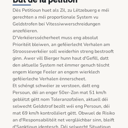
Dës Petitioun huet als Zil, zu Lëtzebuerg e méi 
gerechten a méi proportionale System vu 
Geldstrofen bei Vitessiwwerschreidungen 
anzeféieren.

D'Verkéierssécherheet muss eng absolut 
Prioritéit bleiwen, an geféierlecht Verhalen am 
Stroosseverkéier soll weiderhin streng bestrooft 
ginn. Awer vill Bierger hunn haut d'Gefill, datt 
den aktuelle System net ëmmer genuch tëscht 
engem klenge Feeler an engem wierklech 
geféierleche Verhalen ënnerscheet.

Et schéngt schwéier ze verstoen, datt eng 
Persoun, déi an enger 50er-Zon mat 51 km/h 
geblëtzt gëtt nom Toleranzofzéien, aktuell déi 
selwecht Geldstrof bezilt wéi eng Persoun, déi 
mat 69 km/h kontrolléiert gëtt. Obwuel de Risiko 
an d'Responsabilitéit net vergläichbar sinn, bleift 
d'Sanktioun identesch. Déi selwecht Situatioun 