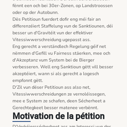
fënnt een och bei 30er-Zonen, op Landstroossen 
oder op der Autobunn.

Dës Petitioun fuerdert dofir eng méi fair an 
differenzéiert Staffelung vun de Sanktiounen, déi 
besser un d'Gravitéit vun der effektiver 
Vitessiwwerschreidung ugepasst ass.

Eng gerecht a verständlech Regelung géif net 
nëmmen d'Gefill vu Fairness stäerken, mee och 
d'Akzeptanz vum System bei de Bierger 
verbesseren. Well eng Sanktioun gëtt vill besser 
akzeptéiert, wann si als gerecht a logesch 
empfonnt gëtt.

D'Zil vun dëser Petitioun ass also net, 
Vitessiwwerschreidungen ze vernoléissegen, 
mee e System ze schafen, deen Sécherheet a 
Gerechtegkeet besser matenee verbënnt.
Motivation de la pétition
D'Verkéierssécherheet ass am Interessi vun der 