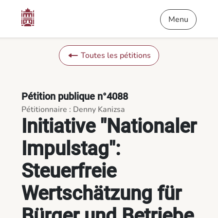
Contenu
Menu
Pied de page
Initiative "Nationaler Impulstag": Steuerfreie Wertschätzung
Menu
Toutes les pétitions
Pétition publique n°4088
Pétitionnaire : Denny Kanizsa
Initiative "Nationaler
Impulstag":
Steuerfreie
Wertschätzung für
Bürger und Betriebe