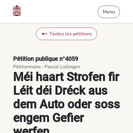
Contenu
Menu
Pied de page
Méi haart Strofen fir Léit déi Dréck aus dem Auto oder soss 
Menu
Toutes les pétitions
Pétition publique n°4059
Pétitionnaire : Pascal Lullingen
Méi haart Strofen fir
Léit déi Dréck aus
dem Auto oder soss
engem Gefier
werfen