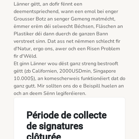
Länner gëtt, an dofir fënnt een 
deementspriechend, wann een emol bei enger 
Grousser Botz an senger Gemeng matmécht, 
ëmmer erëm déi selwecht Béchsen, Fläschen an 
Plastiker déi dann duerch de ganzen Bann 
verstreet sinn. Dat ass net nëmmen schlecht fir 
d'Natur, ergo ons, awer och een Risen Problem 
fir d'Wëld.

Et ginn Länner wou dëst ganz streng bestrooft 
gëtt (zb Californien, 2000USDmin, Singapore 
10.000$), an komescherweis funktionéiert dat do 
ganz gutt. Mir sollten ons do e Beispill huelen an 
Période de collecte
de signatures
clôturée