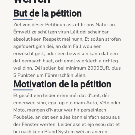
But de la pétition
Ziel vun dëser Petitioun ass et fir ons Natur an 
Ëmwelt ze schützen virun Léit déi scheinbar 
absolut keen Respekt méi hunn. Et sollen strofen 
agefouert ginn déi, an dem Fall wou een 
erwëscht gëtt, oder een beweisen kann dat een 
dat gemaach huet, och emol wierklech a richteg 
wéi dinn. Déi sollen bei minimum 2000EUR, plus 
5 Punkten um Führerschäin léien.
Motivation de la pétition
Et geséit een leider erëm méi dat d'Leit, déi 
ënnerwee sinn, egal op elo mam Auto, Vëlo oder 
Moto, mengen d'Natur wär hir perséinlech 
Poubelle, an dat een alles kann einfach esou aus 
der Fënster werfen. Leider ass et ejo esou dat et 
hei nach keen Pfand System wéi an aneren 