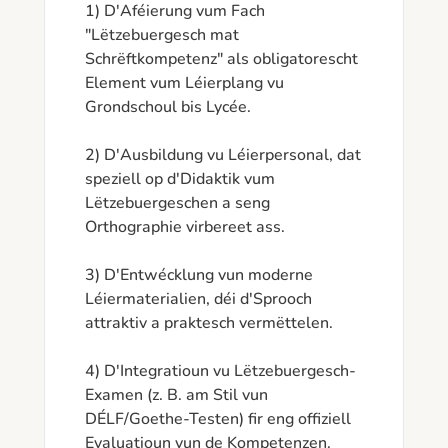
1) D'Aféierung vum Fach 
"Lëtzebuergesch mat 
Schrëftkompetenz" als obligatorescht 
Element vum Léierplang vu 
Grondschoul bis Lycée.

2) D'Ausbildung vu Léierpersonal, dat 
speziell op d'Didaktik vum 
Lëtzebuergeschen a seng 
Orthographie virbereet ass.

3) D'Entwécklung vun moderne 
Léiermaterialien, déi d'Sprooch 
attraktiv a praktesch vermëttelen.

4) D'Integratioun vu Lëtzebuergesch-
Examen (z. B. am Stil vun 
DÉLF/Goethe-Testen) fir eng offiziell 
Evaluatioun vun de Kompetenzen.
