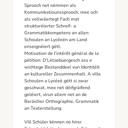
Sprooch net nëmmen als 
Kommunikatiounssprooch, mee och 
als vollwäertegt Fach mat 
strukturéierter Schreif- a 
Grammatikkompetenz an allen 
Schoulen an Lycéeën am Land 
enseignéiert gëtt.

Motivation de l'intérêt général de la 
pétition: D'Lëtzebuergesch ass e 
wichtege Bestanddeel vun Identitéit 
an kultureller Zesummenhalt. A ville 
Schoulen a Lycéeë gëtt si zwar 
geschwat, mee net déifgräifend 
geléiert, virun allem net an de 
Beräicher Orthographie, Grammatik 
an Texterstellung.

Vill Schüler kënnen no hirer 