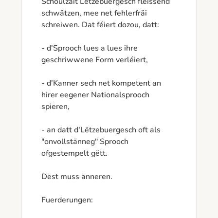
Schoulzäit Lëtzebuergesch fléissend 
schwätzen, mee net fehlerfräi 
schreiwen. Dat féiert dozou, datt:

- d'Sprooch lues a lues ihre 
geschriwwene Form verléiert,

- d'Kanner sech net kompetent an 
hirer eegener Nationalsprooch 
spieren,

- an datt d'Lëtzebuergesch oft als 
"onvollstänneg" Sprooch 
ofgestempelt gëtt.

Dëst muss änneren.

Fuerderungen:
