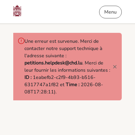
Contenu
Menu
Pied de page
Pétitions
Menu
Une erreur est survenue. Merci de
contacter notre support technique à
l'adresse suivante :
petitions.helpdesk@chd.lu
. Merci de
leur fournir les informations suivantes :
ID :
1eabefb2-c2f9-4b93-b516-
6317747a1f82 et
Time :
2026-08-
08T17:28:11).