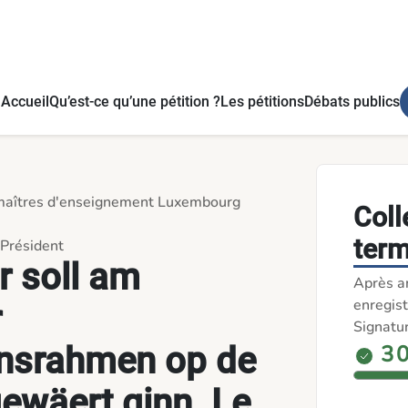
e Niveau 6 opgewäert ginn. Le brevet de maîtrise doit être re
Accueil
Qu’est-ce qu’une pétition ?
Les pétitions
Débats publics
s maîtres d'enseignement Luxembourg
Coll
term
-Président
 soll am
Après a
enregist
r
Signatu
unsrahmen op de
3 
ewäert ginn. Le