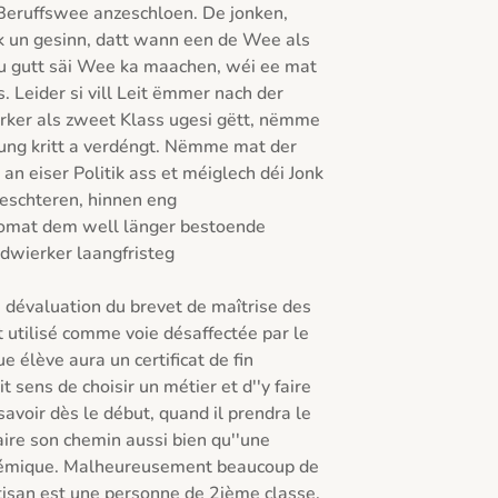
 Beruffswee anzeschloen. De jonken, 
k un gesinn, datt wann een de Wee als 
u gutt säi Wee ka maachen, wéi ee mat 
eider si vill Leit ëmmer nach der 
ker als zweet Klass ugesi gëtt, nëmme 
ng kritt a verdéngt. Nëmme mat der 
an eiser Politik ass et méiglech déi Jonk 
eschteren, hinnen eng 
domat dem well länger bestoende 
wierker laangfristeg 
 dévaluation du brevet de maîtrise des 
t utilisé comme voie désaffectée par le 
 élève aura un certificat de fin 
t sens de choisir un métier et d''y faire 
savoir dès le début, quand il prendra le 
faire son chemin aussi bien qu''une 
émique. Malheureusement beaucoup de 
tisan est une personne de 2ième classe, 