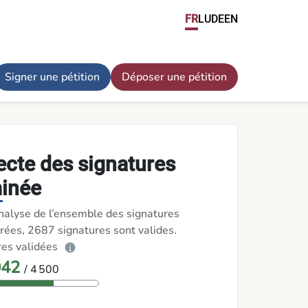
valorisé au niveau 6 dans le cadre de qualification luxembour
FR
LU
DE
EN
Signer une pétition
Déposer une pétition
ecte des signatures
inée
nalyse de l’ensemble des signatures
rées, 2687 signatures sont valides.
res validées
042
/ 4 500