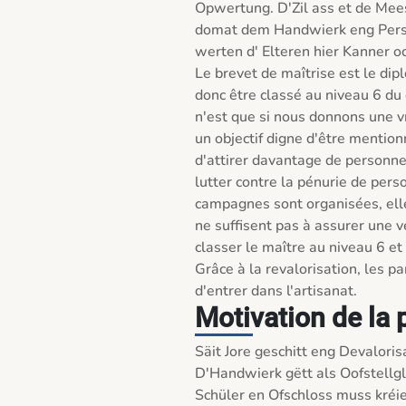
Opwertung. D'Zil ass et de Mees
domat dem Handwierk eng Perspe
werten d' Elteren hier Kanner o
Le brevet de maîtrise est le dipl
donc être classé au niveau 6 du c
n'est que si nous donnons une vr
un objectif digne d'être mention
d'attirer davantage de personnes
lutter contre la pénurie de pers
campagnes sont organisées, elle
ne suffisent pas à assurer une vér
classer le maître au niveau 6 et
Grâce à la revalorisation, les pa
d'entrer dans l'artisanat. 
Motivation de la 
Säit Jore geschitt eng Devalor
D'Handwierk gëtt als Oofstellgle
Schüler en Ofschloss muss kréie