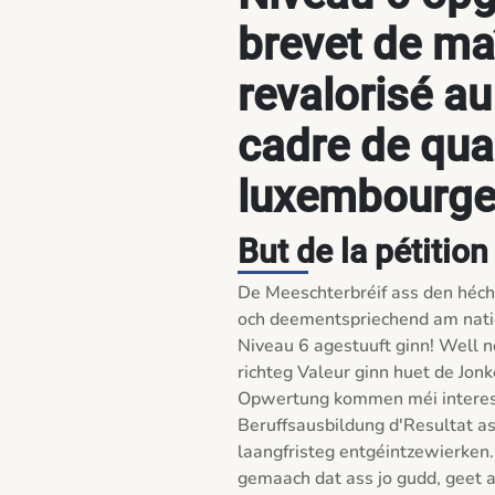
brevet de maî
revalorisé au
cadre de qual
luxembourge
But de la pétition
De Meeschterbréif ass den héc
och deementspriechend am natio
Niveau 6 agestuuft ginn! Well
richteg Valeur ginn huet de Jon
Opwertung kommen méi interess
Beruffsausbildung d'Resultat as
laangfristeg entgéintzewierken.
gemaach dat ass jo gudd, geet an