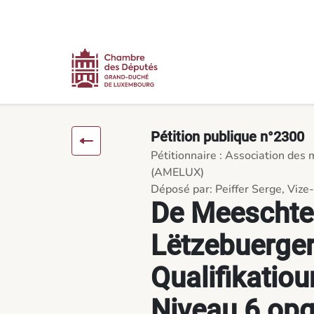
Contenu
Menu
Pied de page
De Meeschter soll am Lëtzebuerger Qualifikatiounsrahmen op d
Pétition publique n°2300
Pétitionnaire : Association de
(AMELUX)
Déposé par: Peiffer Serge, Vize
De Meeschter
Lëtzebuerge
Qualifikatio
Niveau 6 opg