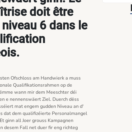
trise doit être
 niveau 6 dans le
ification
ois.
hsten Ofschloss am Handwierk a muss 
nale Qualifikationsrahmen op de 
 nëmme wann mir dem Meeschter déi 
ken e nennenswäert Ziel. Duerch dëss 
éiert mat engem gudden Niveau an d' 
s dat dem qualifizéierte Personalmangel 
Et ginn all Joer grouss Kampagnen 
 desem Fall net duer fir eng richteg 