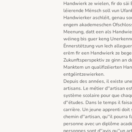
Handwierk ze wielen, fir do säi
léierende Mënsch soll vun Ufan
Handwierker aschléit, genau so
engem akademeschen Ofschloss. L
Meenung, datt een als Handwier
wéineg bis guer keng Unerkennu
Ënnerstëtzung vun Iech alleguer 
erëm fir een Handwierk ze bege
Zukunftsperspektiv ze ginn an 
Manktem un qualifizéierten Hand
entgéintzewierken. 

Depuis des années, il existe une
artisans. Le métier d''artisan es
système scolaire pour que chaque
d''études. Dans le temps il faisai
carrière. Un jeune apprenti doit 
chemin d''artisan, qu''il pourra 
personne avec un diplôme acad
personnes sont d''avis qu''un ar