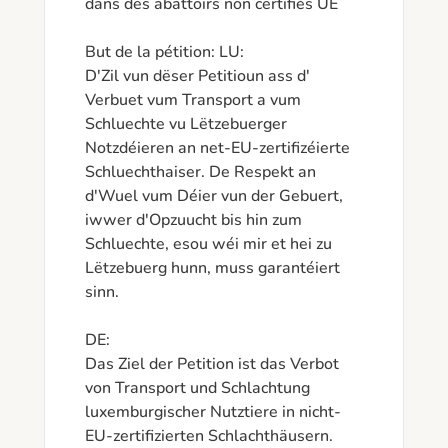
dans des abattoirs non certifiés UE

But de la pétition: LU:

D'Zil vun dëser Petitioun ass d' 
Verbuet vum Transport a vum 
Schluechte vu Lëtzebuerger 
Notzdéieren an net-EU-zertifizéierte 
Schluechthaiser. De Respekt an 
d'Wuel vum Déier vun der Gebuert, 
iwwer d'Opzuucht bis hin zum 
Schluechte, esou wéi mir et hei zu 
Lëtzebuerg hunn, muss garantéiert 
sinn.

DE:

Das Ziel der Petition ist das Verbot 
von Transport und Schlachtung 
luxemburgischer Nutztiere in nicht-
EU-zertifizierten Schlachthäusern. 