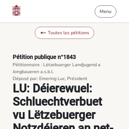
Contenu
Menu
Pied de page
LU: Déierewuel: Schluechtverbuet vu Lëtzebuerger Notzdéieren 
Menu
Toutes les pétitions
Pétition publique n°1843
Pétitionnaire : Lëtzebuerger Landjugend a
Jongbaueren a.s.b.l.
Déposé par: Emering Luc, Président
LU: Déierewuel:
Schluechtverbuet
vu Lëtzebuerger
Notzdéieren an net-