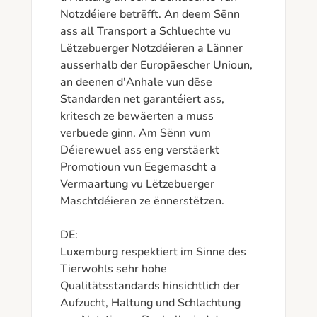
Notzdéiere betrëfft. An deem Sënn 
ass all Transport a Schluechte vu 
Lëtzebuerger Notzdéieren a Länner 
ausserhalb der Europäescher Unioun, 
an deenen d'Anhale vun dëse 
Standarden net garantéiert ass, 
kritesch ze bewäerten a muss 
verbuede ginn. Am Sënn vum 
Déierewuel ass eng verstäerkt 
Promotioun vun Eegemascht a 
Vermaartung vu Lëtzebuerger 
Maschtdéieren ze ënnerstëtzen.

DE:

Luxemburg respektiert im Sinne des 
Tierwohls sehr hohe 
Qualitätsstandards hinsichtlich der 
Aufzucht, Haltung und Schlachtung 