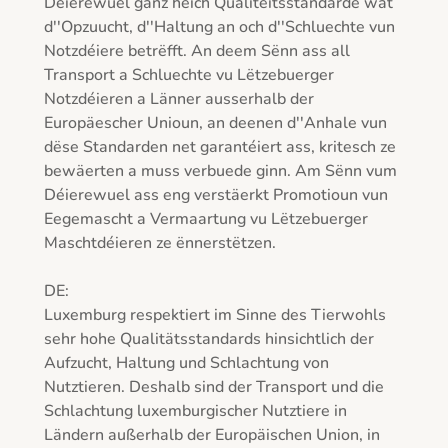
Déierewuel ganz héich Qualitéitsstandarde wat 
d''Opzuucht, d''Haltung an och d''Schluechte vun 
Notzdéiere betrëfft. An deem Sënn ass all 
Transport a Schluechte vu Lëtzebuerger 
Notzdéieren a Länner ausserhalb der 
Europäescher Unioun, an deenen d''Anhale vun 
dëse Standarden net garantéiert ass, kritesch ze 
bewäerten a muss verbuede ginn. Am Sënn vum 
Déierewuel ass eng verstäerkt Promotioun vun 
Eegemascht a Vermaartung vu Lëtzebuerger 
Maschtdéieren ze ënnerstëtzen.

DE:

Luxemburg respektiert im Sinne des Tierwohls 
sehr hohe Qualitätsstandards hinsichtlich der 
Aufzucht, Haltung und Schlachtung von 
Nutztieren. Deshalb sind der Transport und die 
Schlachtung luxemburgischer Nutztiere in 
Ländern außerhalb der Europäischen Union, in 