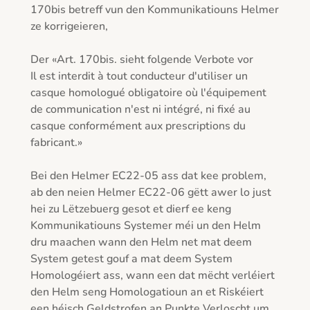
170bis betreff vun den Kommunikatiouns Helmer 
ze korrigeieren, 

Der «Art. 170bis. sieht folgende Verbote vor

Il est interdit à tout conducteur d'utiliser un 
casque homologué obligatoire où l'équipement 
de communication n'est ni intégré, ni fixé au 
casque conformément aux prescriptions du 
fabricant.»

Bei den Helmer EC22-05 ass dat kee problem, 
ab den neien Helmer EC22-06 gëtt awer lo just 
hei zu Lëtzebuerg gesot et dierf ee keng 
Kommunikatiouns Systemer méi un den Helm 
dru maachen wann den Helm net mat deem 
System getest gouf a mat deem System 
Homologéiert ass, wann een dat mëcht verléiert 
den Helm seng Homologatioun an et Riskéiert 
een héisch Geldstrofen an Punkte Verloscht um 