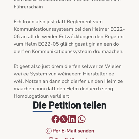
Führerschäin

Ech froen also just datt Reglement vum 
Kommunicatiounssysteam bei den Helmer EC22-
06 an all de weider Entwécklungen den Regelen 
vum Helm EC22-05 gläich gesat gin an een do 
dierf en Kommunikatiounssysteam dru maachen.

Et geet also just drëm dierfen selwer ze Wielen 
wei ee System vun wéinegem Hiersteller ee 
wëll Notzen an dann och dierfen un den Helm ze 
maachen ouni datt den Helm doduerch seng 
Die Petition teilen
Per E-Mail senden