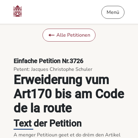
Inhalt
Menü
Fußnote
Erweiderung vum Art170 bis am Code de la route - Die Petit
Menü
Alle Petitionen
Einfache Petition Nr.3726
Petent: Jacques Christophe Schuler
Erweiderung vum
Art170 bis am Code
de la route
Text der Petition
A menger Petitioun geet et do drëm den Artikel 