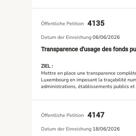
Examen. Würde man es ein Jahr früher mac
konzentrieren. So können sie auch zur Sch
können bis zu 2 Stunden länger brauchen al
und könnte die Schüler eine Chance gebe
4135
Öffentliche Petition
Datum der Einreichung
06/06/2026
Transparence d'usage des fonds pu
ZIEL :
Mettre en place une transparence complète e
Luxembourg en imposant la traçabilité num
administrations, établissements publics et organi
relatives aux recettes, aux allocations b
paiements effectués devraient être publiée
citoyens et régulièrement mis à jour.
4147
Öffentliche Petition
Datum der Einreichung
18/06/2026