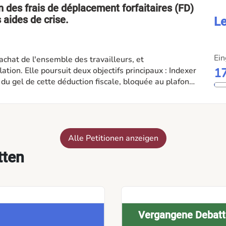
on des frais de déplacement forfaitaires (FD)
s aides de crise.
Le
Ein
'achat de l'ensemble des travailleurs, et
ion. Elle poursuit deux objectifs principaux : Indexer
1
n du gel de cette déduction fiscale, bloquée au plafond
e l'adapter à la hausse réelle du coût des carburants
 (aides électricité, gaz, mazout) alors qu'ils cotisent
es résidents, et demander la mise en place d'un
te.
Alle Petitionen anzeigen
tten
Vergangene Debatt