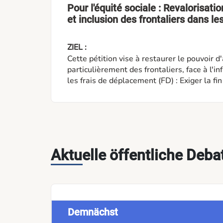
Pour l'équité sociale : Revalorisati
et inclusion des frontaliers dans le
ZIEL :
Cette pétition vise à restaurer le pouvoir d
particulièrement des frontaliers, face à l'inflat
les frais de déplacement (FD) : Exiger la fi
de 214,50 EUR par mois depuis 2018, afin d
et de la mobilité. Garantir l'équité face aux crises : Interpeller le gouvernement sur l'exclusion
des non-résidents des boucliers énergétiques
et paient leurs impôts au même titre que l
mécanisme de compensation financière jus
Aktuelle öffentliche Deba
Demnächst