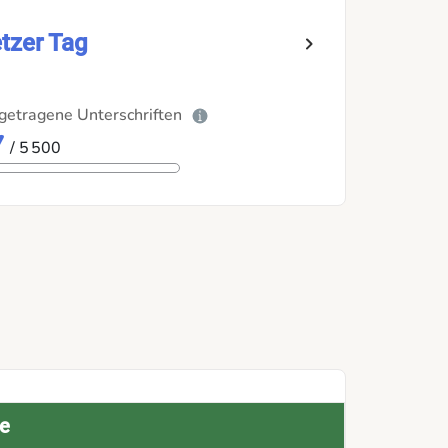
tzer Tag
getragene Unterschriften
7
/ 5 500
e