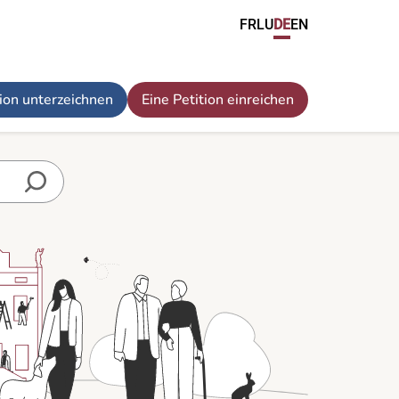
FR
LU
DE
EN
tion unterzeichnen
Eine Petition einreichen