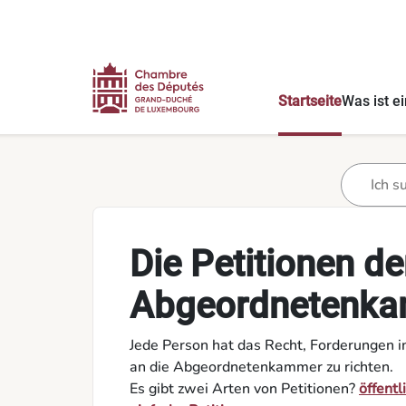
Inhalt
Menü
Fußnote
Willkommen auf der Petitionsinternetseite
Startseite
Was ist ei
Die Petitionen de
Abgeordneten­k
Jede Person hat das Recht, Forderungen i
an die Abgeordnetenkammer zu richten.
Es gibt zwei Arten von Petitionen?
öffentl