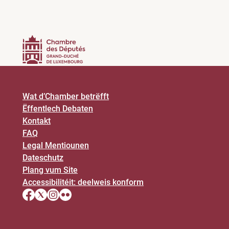
Wat d’Chamber betrëfft
Ëffentlech Debaten
Kontakt
FAQ
Legal Mentiounen
Dateschutz
Plang vum Site
Accessibilitéit: deelweis konform