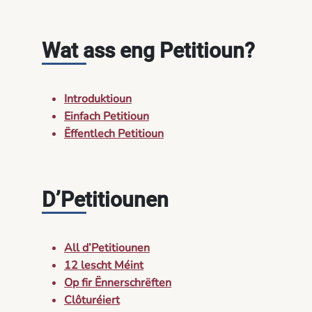
Wat ass eng Petitioun?
Introduktioun
Einfach Petitioun
Ëffentlech Petitioun
D’Petitiounen
All d’Petitiounen
12 lescht Méint
Op fir Ënnerschrëften
Clôturéiert