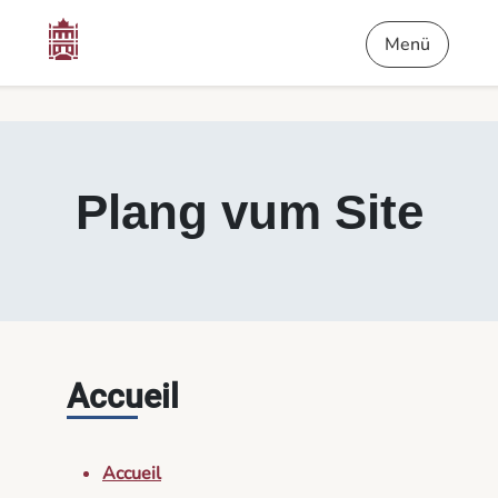
Inhalt
Menü
Foussnout
Plang vum Site - D’Petitiounen
Menü
Plang vum Site
Accueil
Accueil