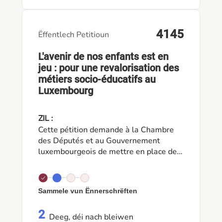
4145
Ëffentlech Petitioun
L'avenir de nos enfants est en
jeu : pour une revalorisation des
métiers socio-éducatifs au
Luxembourg
ZIL :
Cette pétition demande à la Chambre
des Députés et au Gouvernement
luxembourgeois de mettre en place des
mesures concrètes pour revaloriser les
métiers socio-éducatifs, en particulier
dans les structures d'accueil du secteur
Sammele vun Ënnerschrëften
privé. Nous demandons une meilleure
reconnaissance des qualifications et de
2
l'expérience professionnelle, une
Deeg, déi nach bleiwen