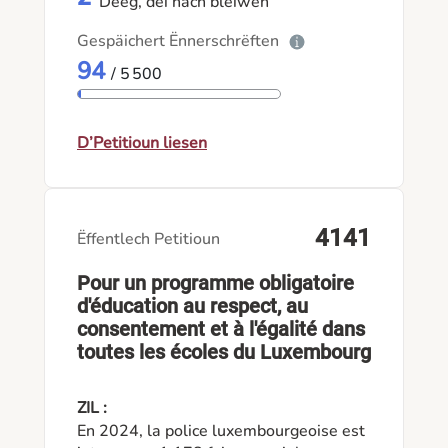
et à qui se confier, former les adultes à
Deeg, déi nach bleiwen
repérer, et accompagner les personnes
Gespäichert Ënnerschrëften
à risque avant tout passage à l'acte.
94
/ 5 500
D’Petitioun liesen
4141
Ëffentlech Petitioun
Pour un programme obligatoire
d'éducation au respect, au
consentement et à l'égalité dans
toutes les écoles du Luxembourg
ZIL :
En 2024, la police luxembourgeoise est