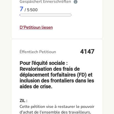
Gespäichert Ënnerschrëften
konzentrieren. So können sie auch zur
7
Schule fahren und mehr zeit zum Lernen
/ 5 500
benutzen. (Busse können bis zu 2
Stunden länger brauchen als auto
fahren). Dies wäre ein großen Vorteil für
D’Petitioun liesen
sie und könnte die Schüler eine Chance
geben bessere Noten zu bekommen.
4147
Ëffentlech Petitioun
Pour l'équité sociale :
Revalorisation des frais de
déplacement forfaitaires (FD) et
inclusion des frontaliers dans les
aides de crise.
ZIL :
Cette pétition vise à restaurer le pouvoir
d'achat de l'ensemble des travailleurs,