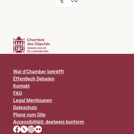
medezinesch Beräicher wéi Psychiatrie,
Onkologie, Gynäkologie,
Suchtbehandlung an aner Spezialitéiten,
bei deenen aus der Natur vum Dokter
scho Réckschlëss op méiglech
Gesondheetsproblemer gezunn kënne
ginn. De Patron huet e legitimmt Recht
ze wëssen, datt eng
Aarbechtsonfäegkeet besteet an wéi
laang dës dauert. Fir dës Informatioun
ass et awer net néideg, den Numm oder
Wat d’Chamber betrëfft
d'Spezialitéit vum behandelnden Dokter
Ëffentlech Debaten
ze kennen. Dofir fuerdere mir: datt um
Kontakt
Exemplaire vum Krankeschäin fir de
FAQ
Patron nëmmen déi Informatioune stinn,
Legal Mentiounen
déi fir d'Verwaltung vun der
Dateschutz
Aarbechtsonfäegkeet noutwendeg sinn;
datt den Numm, d'Spezialitéit an
Plang vum Site
d'Koordinate vum behandelnden Dokter
Accessibilitéit: deelweis konform
net méi um Exemplaire fir de Patron