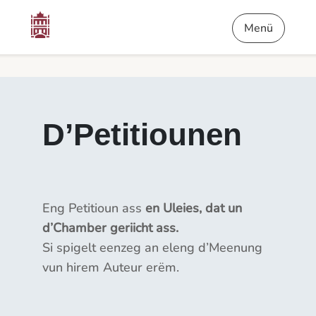
Inhalt
Menü
Foussnout
All d’Petitiounen - D’Petitiounen
Menü
D’Petitiounen
Eng Petitioun ass
en Uleies, dat un
d’Chamber geriicht ass.
Si spigelt eenzeg an eleng d’Meenung
vun hirem Auteur erëm.