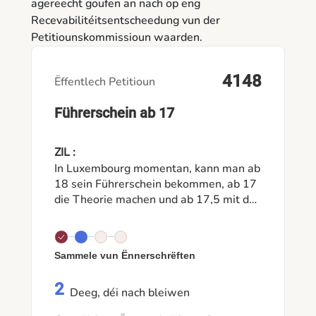
agereecht goufen an nach op eng
Recevabilitéitsentscheedung vun der
Petitiounskommissioun waarden.
4148
Ëffentlech Petitioun
Führerschein ab 17
ZIL :
In Luxembourg momentan, kann man ab
18 sein Führerschein bekommen, ab 17
die Theorie machen und ab 17,5 mit den
Fahrstunden anfangen. Dies wurde
heißen das meiste Schüler es erst im
letzten/ vorletzten Schuljahr machen
Sammele vun Ënnerschrëften
können, wobei sie schon genug stress
haben mit Examen. Würde man es ein
2
Jahr früher machen können, dann
Deeg, déi nach bleiwen
könnten sie sich danach besser