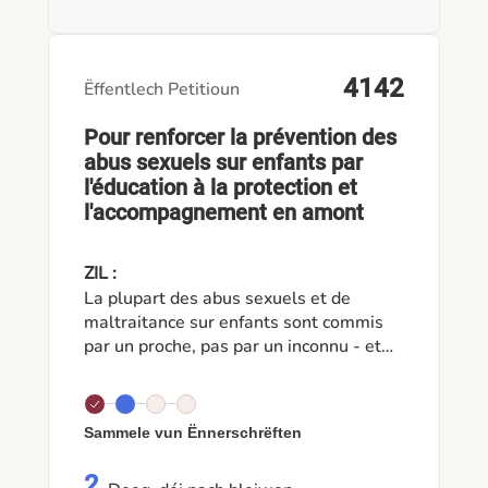
4142
Ëffentlech Petitioun
Pour renforcer la prévention des
abus sexuels sur enfants par
l'éducation à la protection et
l'accompagnement en amont
ZIL :
La plupart des abus sexuels et de
maltraitance sur enfants sont commis
par un proche, pas par un inconnu - et
prospèrent dans le silence. Le
Luxembourg a durci les peines, mais
celles-ci interviennent après le drame.
Sammele vun Ënnerschrëften
Cette pétition demande d'agir avant :
apprendre tôt aux enfants leurs droits
2