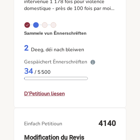
intervenue 1 178 fois pour violence
domestique - près de 100 fois par mois,
en hausse. Dans les cas les plus graves,
81 % des victimes sont des femmes. On
agit beaucoup après les faits, presque
Sammele vun Ënnerschrëften
rien avant. Cette pétition demande un
programme scolaire obligatoire, dès le
2
fondamental, sur le respect, l'égalité et
Deeg, déi nach bleiwen
le consentement - pour s'attaquer à la
Gespäichert Ënnerschrëften
racine.
34
/ 5 500
D’Petitioun liesen
4140
Einfach Petitioun
Modification du Revis