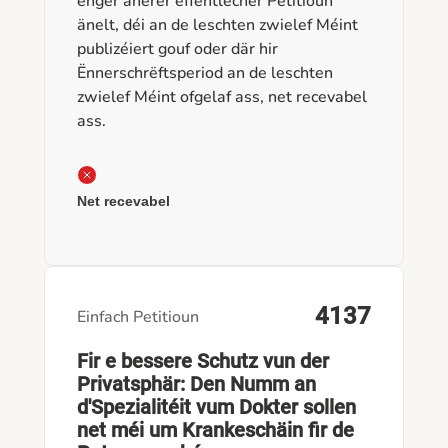
enger anerer ëffentlecher Petitioun
änelt, déi an de leschten zwielef Méint
publizéiert gouf oder där hir
Ënnerschrëftsperiod an de leschten
zwielef Méint ofgelaf ass, net recevabel
ass.
Net recevabel
4137
Einfach Petitioun
Fir e bessere Schutz vun der
Privatsphär: Den Numm an
d'Spezialitéit vum Dokter sollen
net méi um Krankeschäin fir de