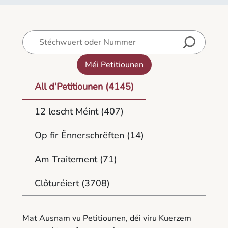
Méi Petitiounen
All d’Petitiounen
(4145)
12 lescht Méint
(407)
Op fir Ënnerschrëften
(14)
Am Traitement
(71)
Clôturéiert
(3708)
Mat Ausnam vu Petitiounen, déi viru Kuerzem