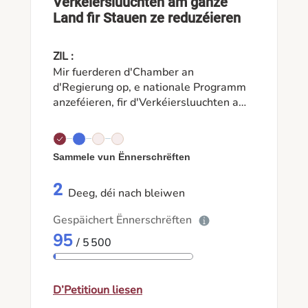
Verkéiersluuchten am ganze
Land fir Stauen ze reduzéieren
ZIL :
Mir fuerderen d'Chamber an
d'Regierung op, e nationale Programm
anzeféieren, fir d'Verkéiersluuchten am
Grand-Duché Lëtzebuerg duerch
intelligent Systemer ze moderniséieren,
déi sech an Echtzäit un de Verkéiersfloss
Sammele vun Ënnerschrëften
upassen.
2
Deeg, déi nach bleiwen
Gespäichert Ënnerschrëften
95
/ 5 500
D’Petitioun liesen