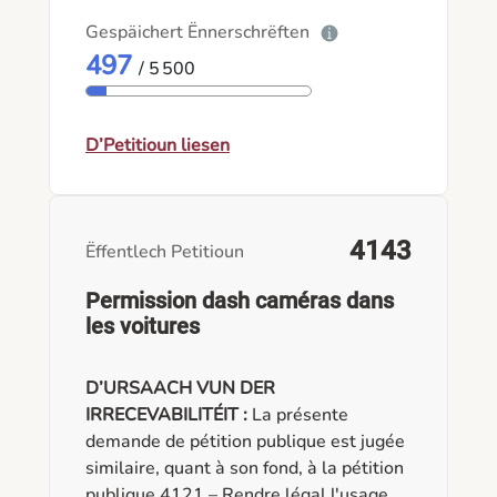
amélioration des conditions de travail,
Gespäichert Ënnerschrëften
un encadrement des journées d'essai,
497
une valorisation des compétences des
/ 5 500
éducateurs diplômés ainsi qu'une
revalorisation salariale adaptée aux
responsabilités exercées auprès des
D’Petitioun liesen
enfants. Investir dans les professionnels
de l'enfance, c'est investir dans l'avenir
du Luxembourg.
4143
Ëffentlech Petitioun
Permission dash caméras dans
les voitures
D’URSAACH VUN DER
IRRECEVABILITÉIT :
La présente
demande de pétition publique est jugée
similaire, quant à son fond, à la pétition
publique 4121 – Rendre légal l'usage