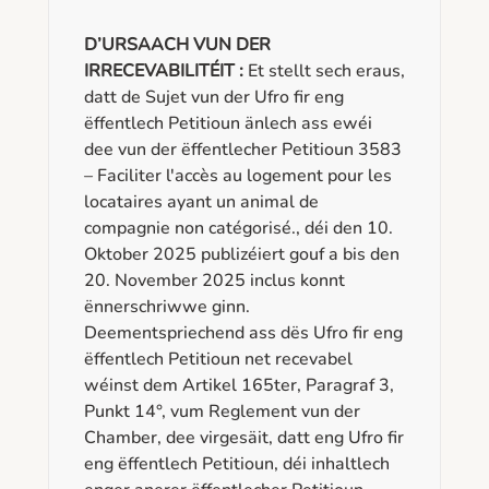
associations, etc en CDI. Les gens ont
des problèmes de trouver un
D’URSAACH VUN DER
appartement lorsque les propriétaires
IRRECEVABILITÉIT :
Et stellt sech eraus,
ne veulent pas louer à des Revis , ils
datt de Sujet vun der Ufro fir eng
prennent beaucoup de logement sociaux
ëffentlech Petitioun änlech ass ewéi
qui peuvent utilisés pour des personnes
dee vun der ëffentlecher Petitioun 3583
en plus situations précaires.
– Faciliter l'accès au logement pour les
locataires ayant un animal de
compagnie non catégorisé., déi den 10.
Oktober 2025 publizéiert gouf a bis den
20. November 2025 inclus konnt
ënnerschriwwe ginn.
Deementspriechend ass dës Ufro fir eng
ëffentlech Petitioun net recevabel
wéinst dem Artikel 165ter, Paragraf 3,
Punkt 14°, vum Reglement vun der
Chamber, dee virgesäit, datt eng Ufro fir
eng ëffentlech Petitioun, déi inhaltlech