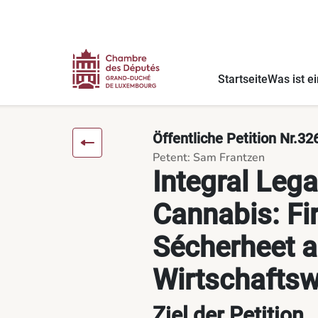
Inhalt
Menü
Fußnote
Integral Legaliseierung vun Cannabis: Fir Fräiheet, Sécherhe
Startseite
Was ist ei
Öffentliche Petition Nr.32
Petent: Sam Frantzen
Integral Lega
Cannabis: Fir
Sécherheet a
Wirtschafts
Ziel der Petition