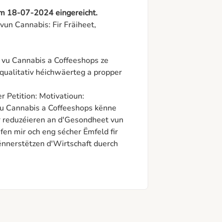
am 18-07-2024 eingereicht.
vun Cannabis: Fir Fräiheet, 
f vu Cannabis a Coffeeshops ze 
qualitativ héichwäerteg a propper 
 Petition: Motivatioun:

u Cannabis a Coffeeshops kënne 
r reduzéieren an d'Gesondheet vun 
n mir och eng sécher Ëmfeld fir 
nnerstëtzen d'Wirtschaft duerch 