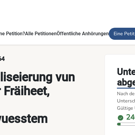
et a Wirtschaftswuesstem - Die Petitionen
Eine Peti
ne Petition?
Alle Petitionen
Öffentliche Anhörungen
64
Unt
liseierung vun
abg
 Fräiheet,
Nach de
Untersch
Gültige 
wuesstem
24