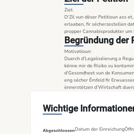
Ziel:

D'Zil vun dëser Petitioun ass et
erlaaben, fir sécherzestellen d
propper Cannabisprodukter um 
Begründung der P
Motivatioun:

Duerch d'Legaliséierung a Regu
kënne mir de Risiko vu kontamin
d'Gesondheet vun de Konsument
eng sécher Ëmfeld fir Erwuessen
ënnerstëtzen d'Wirtschaft duerc
Wichtige Informatione
Datum der Einreichung
Öffn
Abgeschlossen