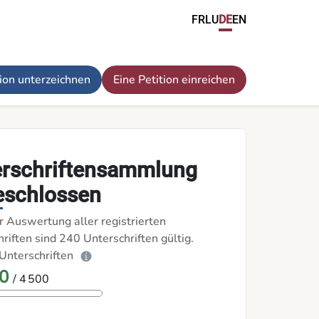
FR
LU
DE
EN
tion unterzeichnen
Eine Petition einreichen
erschriftensammlung
eschlossen
r Auswertung aller registrierten
riften sind 240 Unterschriften gültig.
Unterschriften
0
/ 4 500