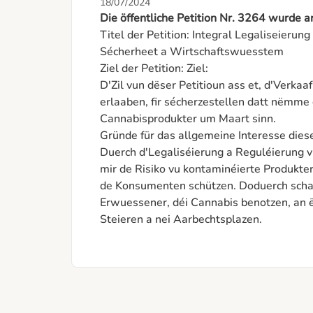
18/07/2024
Die öffentliche Petition Nr. 3264 wurde 
Titel der Petition: Integral Legaliseierung 
Sécherheet a Wirtschaftswuesstem

Ziel der Petition: Ziel:

D'Zil vun dëser Petitioun ass et, d'Verkaa
erlaaben, fir sécherzestellen datt nëmme 
Cannabisprodukter um Maart sinn.

Gründe für das allgemeine Interesse dieser
Duerch d'Legaliséierung a Reguléierung v
mir de Risiko vu kontaminéierte Produkte
de Konsumenten schützen. Doduerch schafe
Erwuessener, déi Cannabis benotzen, an ë
Steieren a nei Aarbechtsplazen.