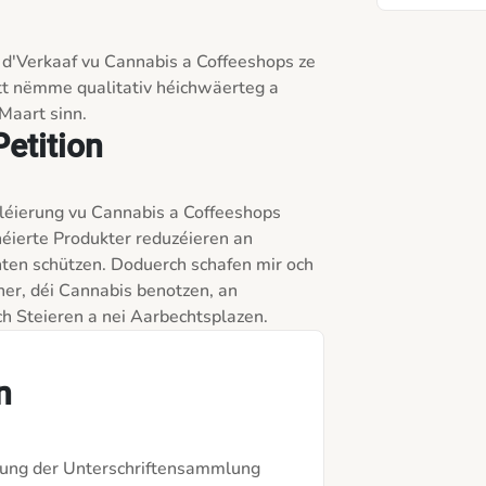
, d'Verkaaf vu Cannabis a Coffeeshops ze 
att nëmme qualitativ héichwäerteg a 
Maart sinn.
etition
léierung vu Cannabis a Coffeeshops 
éierte Produkter reduzéieren an 
en schützen. Doduerch schafen mir och 
er, déi Cannabis benotzen, an 
h Steieren a nei Aarbechtsplazen.
n
ung der Unterschriftensammlung