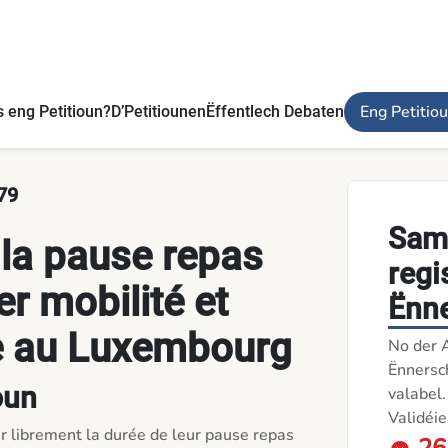
ité de vie au Luxembourg - D’Petitiounen
Eng Petitio
 eng Petitioun?
D’Petitiounen
Ëffentlech Debaten
79
Sam
e la pause repas
regi
r mobilité et
Ënne
ie au Luxembourg
No der 
Ënnersch
oun
valabel.
Validéie
r librement la durée de leur pause repas 