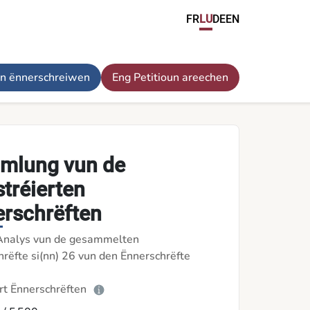
FR
LU
DE
EN
un ënnerschreiwen
Eng Petitioun areechen
mlung vun de
stréierten
rschrëften
Analys vun de gesammelten
rëfte si(nn) 26 vun den Ënnerschrëfte
rt Ënnerschrëften