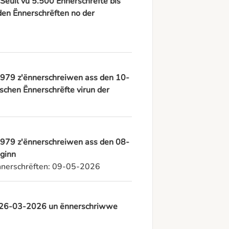
 Seuil vu 5.500 Ënnerschrëfte bis
den Ënnerschrëften no der
. 3979 z'ënnerschreiwen ass den 10-
schen Ënnerschrëfte virun der
. 3979 z'ënnerschreiwen ass den 08-
ginn
Ënnerschrëften: 09-05-2026
um 26-03-2026 un ënnerschriwwe