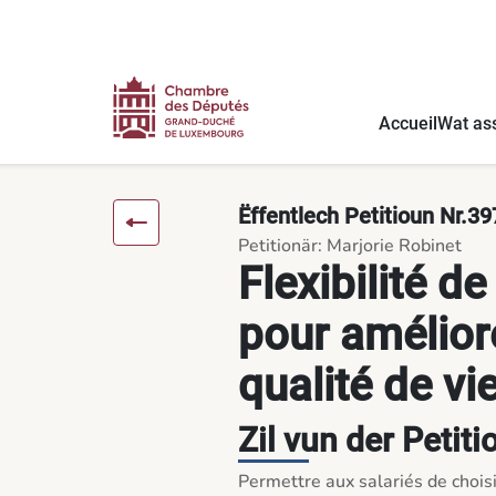
Inhalt
Menü
Foussnout
Flexibilité de la pause repas pour améliorer mobilité et qual
Accueil
Wat ass
Ëffentlech Petitioun Nr.39
Petitionär: Marjorie Robinet
Flexibilité d
pour améliore
qualité de v
Zil vun der Petiti
Permettre aux salariés de choisi