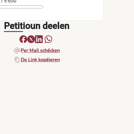
6
/ 5 500
Petitioun deelen
Per Mail schécken
De Link kopéieren