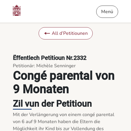
Inhalt
Menü
Foussnout
Congé parental von 9 Monaten - D’Petitiounen
Menü
All d’Petitiounen
Ëffentlech Petitioun Nr.2332
Petitionär: Michèle Senninger
Congé parental von
9 Monaten
Zil vun der Petitioun
Mit der Verlängerung von einem congé parental 
von 6 auf 9 Monaten haben die Eltern die 
Möglichkeit ihr Kind bis zur Vollendung des 