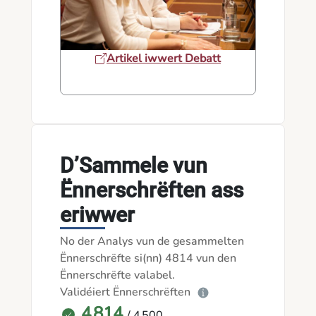
Artikel iwwert Debatt
D’Sammele vun
Ënnerschrëften ass
eriwwer
No der Analys vun de gesammelten
Ënnerschrëfte si(nn) 4814 vun den
Ënnerschrëfte valabel.
Validéiert Ënnerschrëften
4 814
/ 4 500