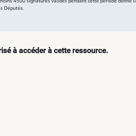
u moins 4500 signatures valides pendant cette période donne l
es Députés.
isé à accéder à cette ressource.