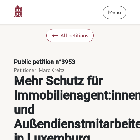
Content
Menu
Footer
Mehr Schutz für Immobilienagent:innen und Außendienstmitarb
Menu
All petitions
Public petition n°3953
Petitioner: Marc Kreitz
Mehr Schutz für
Immobilienagent:inne
und
Außendienstmitarbeite
in Luxemburg