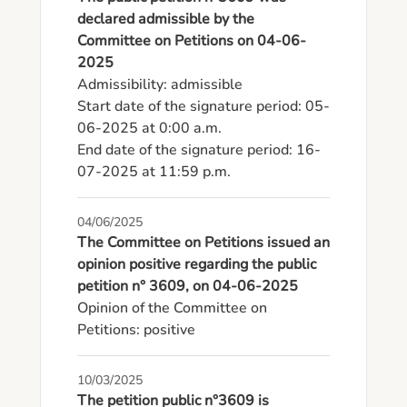
declared admissible by the
Committee on Petitions on 04-06-
2025
Admissibility: admissible

Start date of the signature period: 05-
06-2025 at 0:00 a.m.

End date of the signature period: 16-
07-2025 at 11:59 p.m.
04/06/2025
The Committee on Petitions issued an
opinion positive regarding the public
petition n° 3609, on 04-06-2025
Opinion of the Committee on 
Petitions: positive
10/03/2025
The petition public n°3609 is