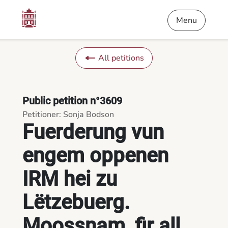
Content
Menu
Footer
Fuerderung vun engem oppenen IRM hei zu Lëtzebuerg. Moossna
Menu
All petitions
Public petition n°3609
Petitioner: Sonja Bodson
Fuerderung vun
engem oppenen
IRM hei zu
Lëtzebuerg.
Moossnam, fir all