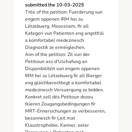
submitted the 10-03-2025
Title of the petition: Fuerderung vun 
engem oppenen IRM hei zu 
Lëtzebuerg. Moossnam, fir all 
Kategori vun Patienten eng angstfräi 
a komfortabel medezinesch 
Diagnostik ze erméiglechen.

Aim of the petition: Zil vun der 
Petitioun ass d'Uschafung an 
Disponibilitéit vun engem oppenen 
IRM hei zu Lëtzebuerg fir all Bierger 
eng gläichberechtegt a komfortabel 
medezinesch Versuergung ze bidden.

Konkret soll dës Petitoun dozou 
feieren Zougangsbedingungen fir 
MRT-Ënnersichungen ze verbesseren, 
besonnesch fir Leit mat 
Klaustrophobie, Kanner, eeler 