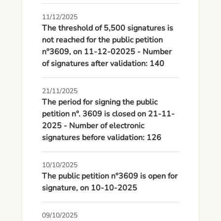
11/12/2025
The threshold of 5,500 signatures is
not reached for the public petition
n°3609, on 11-12-02025 - Number
of signatures after validation: 140
21/11/2025
The period for signing the public
petition n°. 3609 is closed on 21-11-
2025 - Number of electronic
signatures before validation: 126
10/10/2025
The public petition n°3609 is open for
signature, on 10-10-2025
09/10/2025