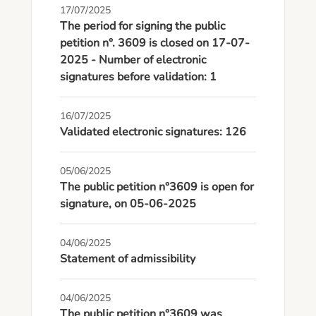
17/07/2025
The period for signing the public
petition n°. 3609 is closed on 17-07-
2025 - Number of electronic
signatures before validation: 1
16/07/2025
Validated electronic signatures: 126
05/06/2025
The public petition n°3609 is open for
signature, on 05-06-2025
04/06/2025
Statement of admissibility
04/06/2025
The public petition n°3609 was