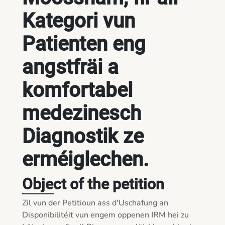
Kategori vun
Patienten eng
angstfräi a
komfortabel
medezinesch
Diagnostik ze
erméiglechen.
Object of the petition
Zil vun der Petitioun ass d'Uschafung an 
Disponibilitéit vun engem oppenen IRM hei zu 