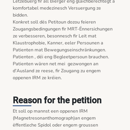
Lëtzebuerg fir all Bierger eng gläichberechtegt a 
komfortabel medezinesch Versuergung ze 
bidden.

Konkret soll dës Petitoun dozou feieren 
Zougangsbedingungen fir MRT-Ënnersichungen 
ze verbesseren, besonnesch fir Leit mat 
Klaustrophobie, Kanner, eeler Persounen a 
Patienten mat Bewegungseinschränkungen. 
Patienten , déi eng Begleetpersoun brauchen. 
Patienten wären net mei  gezwongen an 
d'Ausland ze reese, fir Zougang zu engem 
oppenen IRM ze kréien. 

Reason for the petition
Et soll op mannst een oppenen IRM 
(Magnetresonanthomograph)an engem 
ëffentleche Spidol oder engem groussen 