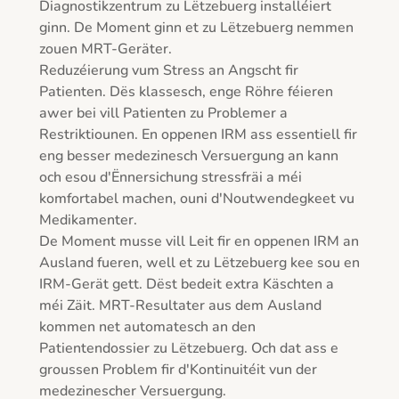
Diagnostikzentrum zu Lëtzebuerg installéiert 
ginn. De Moment ginn et zu Lëtzebuerg nemmen 
zouen MRT-Geräter.

Reduzéierung vum Stress an Angscht fir 
Patienten. Dës klassesch, enge Röhre féieren 
awer bei vill Patienten zu Problemer a 
Restriktiounen. En oppenen IRM ass essentiell fir 
eng besser medezinesch Versuergung an kann 
och esou d'Ënnersichung stressfräi a méi 
komfortabel machen, ouni d'Noutwendegkeet vu 
Medikamenter.

De Moment musse vill Leit fir en oppenen IRM an 
Ausland fueren, well et zu Lëtzebuerg kee sou en 
IRM-Gerät gett. Dëst bedeit extra Käschten a 
méi Zäit. MRT-Resultater aus dem Ausland 
kommen net automatesch an den 
Patientendossier zu Lëtzebuerg. Och dat ass e 
groussen Problem fir d'Kontinuitéit vun der 