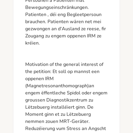
Persounen a Patienten mat 
Bewegungseinschränkungen. 
Patienten , déi eng Begleetpersoun 
brauchen. Patienten wären net mei  
gezwongen an d'Ausland ze reese, fir 
Zougang zu engem oppenen IRM ze 
kréien. 

Motivation of the general interest of 
the petition: Et soll op mannst een 
oppenen IRM 
(Magnetresonanthomograph)an 
engem ëffentleche Spidol oder engem 
groussen Diagnostikzentrum zu 
Lëtzebuerg installéiert ginn. De 
Moment ginn et zu Lëtzebuerg 
nemmen zouen MRT-Geräter.

Reduzéierung vum Stress an Angscht 