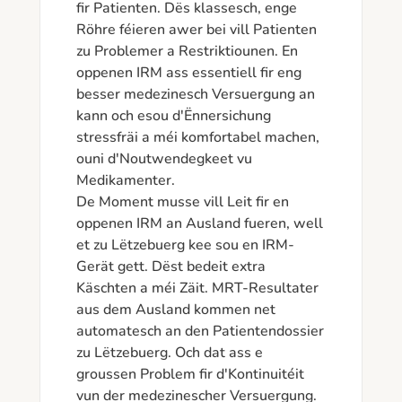
fir Patienten. Dës klassesch, enge 
Röhre féieren awer bei vill Patienten 
zu Problemer a Restriktiounen. En 
oppenen IRM ass essentiell fir eng 
besser medezinesch Versuergung an 
kann och esou d'Ënnersichung 
stressfräi a méi komfortabel machen, 
ouni d'Noutwendegkeet vu 
Medikamenter.

De Moment musse vill Leit fir en 
oppenen IRM an Ausland fueren, well 
et zu Lëtzebuerg kee sou en IRM-
Gerät gett. Dëst bedeit extra 
Käschten a méi Zäit. MRT-Resultater 
aus dem Ausland kommen net 
automatesch an den Patientendossier 
zu Lëtzebuerg. Och dat ass e 
groussen Problem fir d'Kontinuitéit 