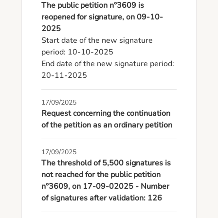
The public petition n°3609 is
reopened for signature, on 09-10-
2025
Start date of the new signature 
period: 10-10-2025

End date of the new signature period: 
20-11-2025
17/09/2025
Request concerning the continuation
of the petition as an ordinary petition
17/09/2025
The threshold of 5,500 signatures is
not reached for the public petition
n°3609, on 17-09-02025 - Number
of signatures after validation: 126