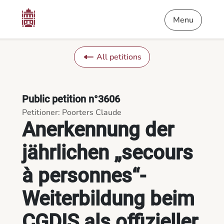
Content
Menu
Footer
Anerkennung der jährlichen „secours à personnes“-Weiterbildun
Menu
All petitions
Public petition n°3606
Petitioner: Poorters Claude
Anerkennung der
jährlichen „secours
à personnes“-
Weiterbildung beim
CGDIS als offizieller