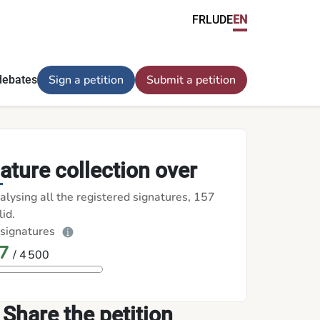
FR
LU
DE
EN
Sign a petition
Submit a petition
debates
ature collection over
alysing all the registered signatures, 157
id.
 signatures
7
/ 4 500
Share the petition