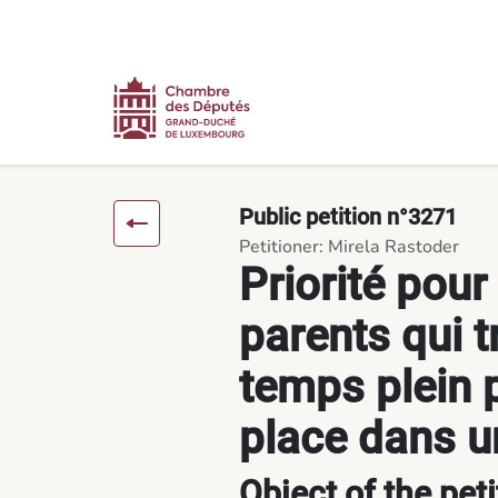
Content
Menu
Footer
Priorité pour les enfants des parents qui travaillent à temps 
Public petition n°3271
Petitioner: Mirela Rastoder
Priorité pour
parents qui t
temps plein 
place dans u
Object of the peti