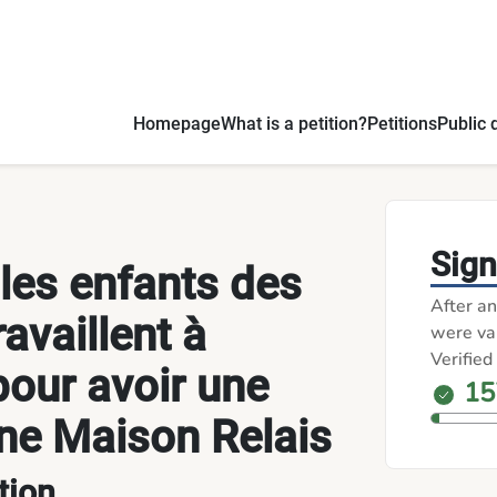
plein pour avoir une place dans une Maison Relais - Petitions
Homepage
What is a petition?
Petitions
Public 
Sign
 les enfants des
After an
ravaillent à
were val
Verified
pour avoir une
15
ne Maison Relais
tion