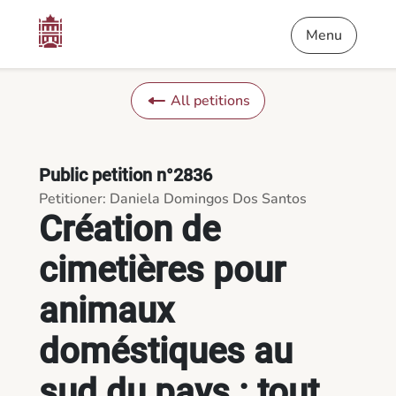
Content
Menu
Footer
Création de cimetières pour animaux doméstiques au sud du pay
Menu
All petitions
Public petition n°2836
Petitioner: Daniela Domingos Dos Santos
Création de
cimetières pour
animaux
doméstiques au
sud du pays : tout