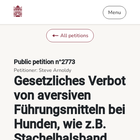
Content
Menu
Footer
Gesetzliches Verbot von aversiven Führungsmitteln bei Hunde
Menu
All petitions
Public petition n°2773
Petitioner: Steve Arnoldy
Gesetzliches Verbot
von aversiven
Führungsmitteln bei
Hunden, wie z.B.
Stachelhalsband,