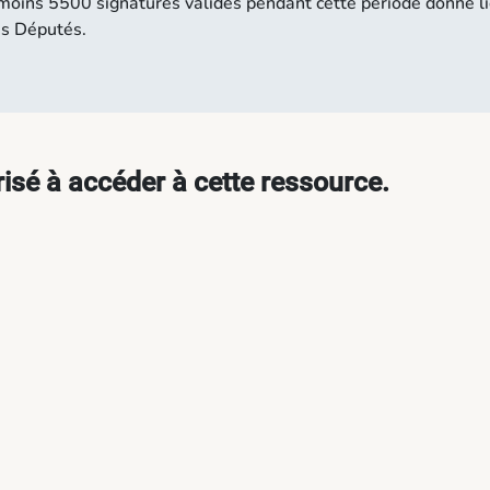
u moins 5500 signatures valides pendant cette période donne l
es Députés.
isé à accéder à cette ressource.