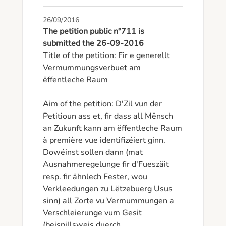
26/09/2016
The petition public n°711 is
submitted the 26-09-2016
Title of the petition: Fir e generellt 
Vermummungsverbuet am 
ëffentleche Raum

Aim of the petition: D'Zil vun der 
Petitioun ass et, fir dass all Mënsch 
an Zukunft kann am ëffentleche Raum 
à première vue identifizéiert ginn. 
Dowéinst sollen dann (mat 
Ausnahmeregelunge fir d'Fueszäit 
resp. fir ähnlech Fester, wou 
Verkleedungen zu Lëtzebuerg Usus 
sinn) all Zorte vu Vermummungen a 
Verschleierunge vum Gesit 
(beispillsweis duerch 