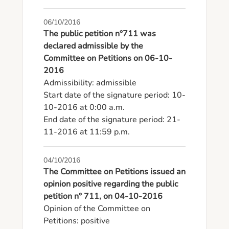
06/10/2016
The public petition n°711 was
declared admissible by the
Committee on Petitions on 06-10-
2016
Admissibility: admissible

Start date of the signature period: 10-
10-2016 at 0:00 a.m.

End date of the signature period: 21-
11-2016 at 11:59 p.m.
04/10/2016
The Committee on Petitions issued an
opinion positive regarding the public
petition n° 711, on 04-10-2016
Opinion of the Committee on 
Petitions: positive