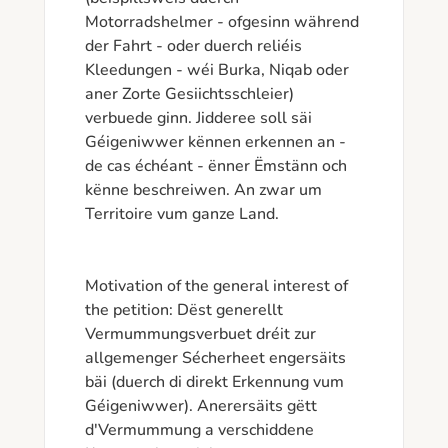
Motorradshelmer - ofgesinn während 
der Fahrt - oder duerch reliéis 
Kleedungen - wéi Burka, Niqab oder 
aner Zorte Gesiichtsschleier) 
verbuede ginn. Jidderee soll säi 
Géigeniwwer kënnen erkennen an - 
de cas échéant - ënner Ëmstänn och 
kënne beschreiwen. An zwar um 
Territoire vum ganze Land. 

Motivation of the general interest of 
the petition: Dëst generellt 
Vermummungsverbuet dréit zur 
allgemenger Sécherheet engersäits 
bäi (duerch di direkt Erkennung vum 
Géigeniwwer). Anerersäits gëtt 
d'Vermummung a verschiddene 