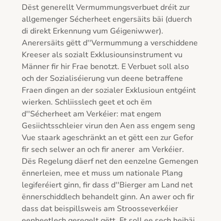
Dëst generellt Vermummungsverbuet dréit zur 
allgemenger Sécherheet engersäits bäi (duerch 
di direkt Erkennung vum Géigeniwwer). 
Anerersäits gëtt d''Vermummung a verschiddene 
Kreeser als sozialt Exklusiounsinstrument vu 
Männer fir hir Frae benotzt. E Verbuet soll also 
och der Sozialiséierung vun deene betraffene 
Fraen dingen an der sozialer Exklusioun entgéint 
wierken. Schliisslech geet et och ëm 
d''Sécherheet am Verkéier: mat engem 
Gesiichtsschleier virun den Aen ass engem seng 
Vue staark ageschränkt an et gëtt een zur Gefor 
fir sech selwer an och fir anerer  am Verkéier.

Dës Regelung däerf net den eenzelne Gemengen 
ënnerleien, mee et muss um nationale Plang 
legiferéiert ginn, fir dass d''Bierger am Land net 
ënnerschiddlech behandelt ginn. An awer och fir 
dass dat beispillsweis am Stroosseverkéier 
eenheetlech geregelt gëtt. Et soll ee sech heibäi 