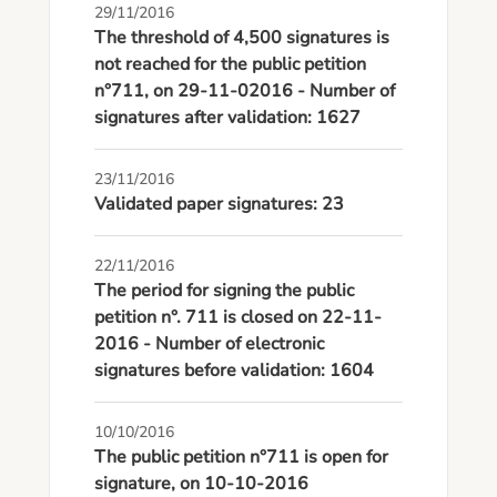
29/11/2016
The threshold of 4,500 signatures is
not reached for the public petition
n°711, on 29-11-02016 - Number of
signatures after validation: 1627
23/11/2016
Validated paper signatures: 23
22/11/2016
The period for signing the public
petition n°. 711 is closed on 22-11-
2016 - Number of electronic
signatures before validation: 1604
10/10/2016
The public petition n°711 is open for
signature, on 10-10-2016