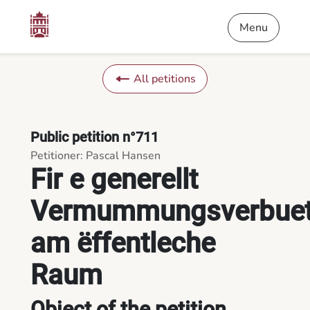
Content
Menu
Footer
Fir e generellt Vermummungsverbuet am ëffentleche Raum - 
Menu
All petitions
Public petition n°711
Petitioner: Pascal Hansen
Fir e generellt
Vermummungsverbue
am ëffentleche
Raum
Object of the petition