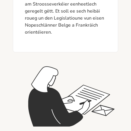
am Stroosseverkéier eenheetlech 
geregelt gëtt. Et soll ee sech heibäi 
roueg un den Legislatioune vun eisen 
Nopeschlänner Belge a Frankräich 