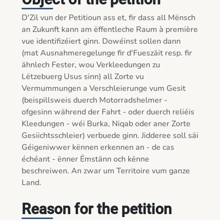
D'Zil vun der Petitioun ass et, fir dass all Mënsch 
an Zukunft kann am ëffentleche Raum à première 
vue identifizéiert ginn. Dowéinst sollen dann 
(mat Ausnahmeregelunge fir d'Fueszäit resp. fir 
ähnlech Fester, wou Verkleedungen zu 
Lëtzebuerg Usus sinn) all Zorte vu 
Vermummungen a Verschleierunge vum Gesit 
(beispillsweis duerch Motorradshelmer - 
ofgesinn während der Fahrt - oder duerch reliéis 
Kleedungen - wéi Burka, Niqab oder aner Zorte 
Gesiichtsschleier) verbuede ginn. Jidderee soll säi 
Géigeniwwer kënnen erkennen an - de cas 
échéant - ënner Ëmstänn och kënne 
beschreiwen. An zwar um Territoire vum ganze 
Land. 

Reason for the petition