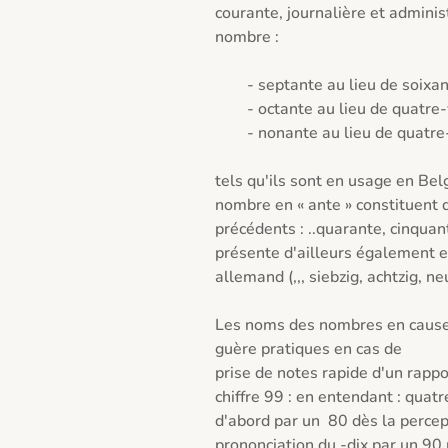
courante, journalière et adminis
nombre :

	- septante au lieu de soixante-dix

	- octante au lieu de quatre-vingt

	- nonante au lieu de quatre-vingt-dix

tels qu'ils sont en usage en Be
nombre en « ante » constituent d'
précédents : ..quarante, cinquant
présente d'ailleurs également en 
allemand (,,, siebzig, achtzig, neu
Les noms des nombres en cause 
guère pratiques en cas de 

prise de notes rapide d'un rappor
chiffre 99 : en entendant : quatre
d'abord par un  80 dès la percept
prononciation du -dix par un 90 