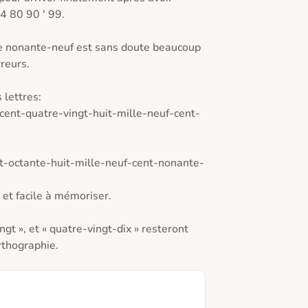
4 80 90 ' 99.

e nonante-neuf est sans doute beaucoup 
eurs. 

lettres:

-cent-quatre-vingt-huit-mille-neuf-cent-
nt-octante-huit-mille-neuf-cent-nonante-
et facile à mémoriser.

ngt », et « quatre-vingt-dix » resteront 
thographie. 
