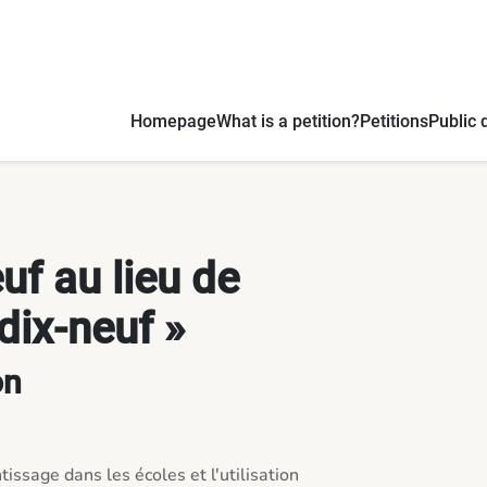
Homepage
What is a petition?
Petitions
Public 
uf au lieu de
dix-neuf »
on
issage dans les écoles et l'utilisation 