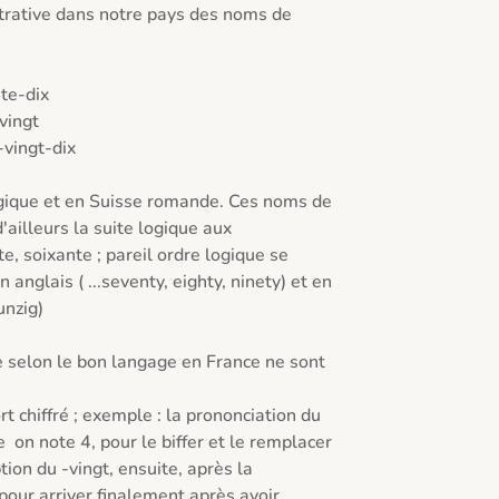
trative dans notre pays des noms de 
lgique et en Suisse romande. Ces noms de 
ailleurs la suite logique aux 
e, soixante ; pareil ordre logique se 
anglais ( ...seventy, eighty, ninety) et en 
nzig)

selon le bon langage en France ne sont 
t chiffré ; exemple : la prononciation du 
  on note 4, pour le biffer et le remplacer 
ion du -vingt, ensuite, après la 
pour arriver finalement après avoir 