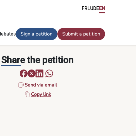
FR
LU
DE
EN
Sign a petition
Submit a petition
debates
Share the petition
Send via email
Copy link