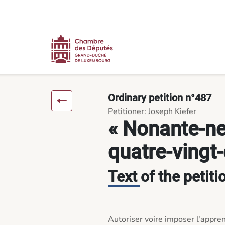
Content
Menu
Footer
« Nonante-neuf au lieu de quatre-vingt-dix-neuf » - Petitions
Ordinary petition n°487
Petitioner: Joseph Kiefer
« Nonante-ne
quatre-vingt-
Text of the petiti
Autoriser voire imposer l'apprent