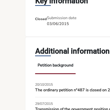
Key information
Submission date
Closed
03/06/2015
Additional information
Petition background
20/10/2015
The ordinary petition n°487 is closed o
29/07/2015
Transmission of the government position 