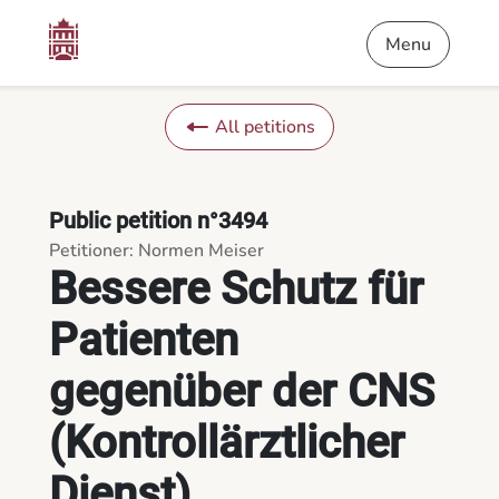
Content
Menu
Footer
Bessere Schutz für Patienten gegenüber der CNS (Kontrollärztl
Menu
All petitions
Public petition n°3494
Petitioner: Normen Meiser
Bessere Schutz für
Patienten
gegenüber der CNS
(Kontrollärztlicher
Dienst)