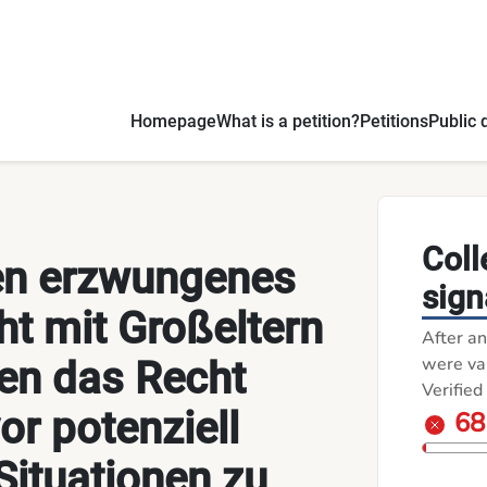
der sollten das Recht haben, sich vor potenziell schädlichen
Homepage
What is a petition?
Petitions
Public 
Coll
en erzwungenes
sign
t mit Großeltern
After an
were val
ten das Recht
Verified
or potenziell
6
Situationen zu