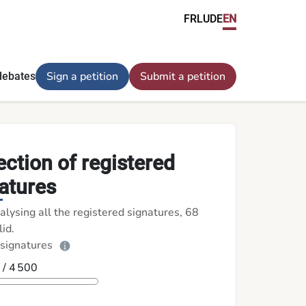
 Situationen zu schützen und ihre Meinung in dieser Angelegen
FR
LU
DE
EN
Sign a petition
Submit a petition
debates
ection of registered
atures
alysing all the registered signatures, 68
id.
 signatures
8
/ 4 500