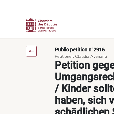
Content
Menu
Footer
Petition gegen erzwungenes Umgangsrecht mit Großeltern / Kin
Public petition n°2916
Petitioner: Claudia Avenanti
Petition geg
Umgangsrech
/ Kinder soll
haben, sich v
schädlichen 