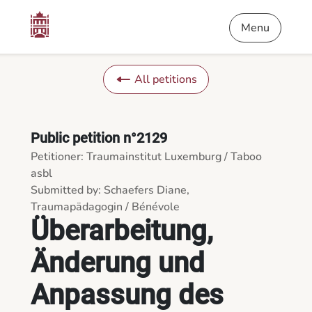
Content
Menu
Footer
Überarbeitung, Änderung und Anpassung des Sexualstrafrecht
Menu
All petitions
Public petition n°2129
Petitioner: Traumainstitut Luxemburg / Taboo
asbl
Submitted by: Schaefers Diane,
Traumapädagogin / Bénévole
Überarbeitung,
Änderung und
Anpassung des